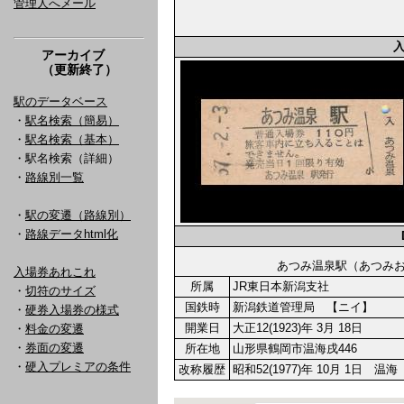
管理人へメール
アーカイブ
（更新終了）
駅のデータベース
・
駅名検索（簡易）
・
駅名検索（基本）
・駅名検索（詳細）
・
路線別一覧
・
駅の変遷（路線別）
・
路線データhtml化
あつみ温泉駅（あつ
入場券あれこれ
所属
JR東日本新潟支社
・
切符のサイズ
国鉄時
新潟鉄道管理局 【ニイ】
・
硬券入場券の様式
開業日
大正12(1923)年 3月 18日
・
料金の変遷
・
券面の変遷
所在地
山形県鶴岡市温海戌446
・
硬入プレミアの条件
改称履歴
昭和52(1977)年 10月 1日