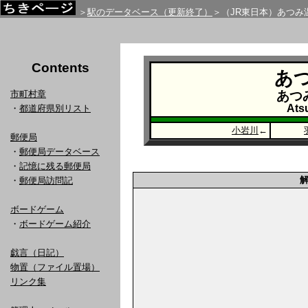
＞
駅のデータベース（更新終了）
＞（JR東日本）あつみ
Contents
あ
市町村章
あつ
Ats
・
都道府県別リスト
小岩川
←
郵便局
・
郵便局データベース
・
記憶に残る郵便局
・
郵便局訪問記
ボードゲーム
・
ボードゲーム紹介
戯言（日記）
物置（ファイル置場）
リンク集