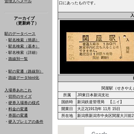
管理人へメール
口にあったものです。
アーカイブ
（更新終了）
駅のデータベース
・
駅名検索（簡易）
・
駅名検索（基本）
・駅名検索（詳細）
・
路線別一覧
・
駅の変遷（路線別）
・
路線データhtml化
関屋駅（せきや
入場券あれこれ
所属
JR東日本新潟支社
・
切符のサイズ
国鉄時
新潟鉄道管理局 【ニイ】
・
硬券入場券の様式
開業日
大正2(1913)年 11月 15日
・
料金の変遷
・
券面の変遷
所在地
新潟県新潟市中央区関屋大川前2-
・
硬入プレミアの条件