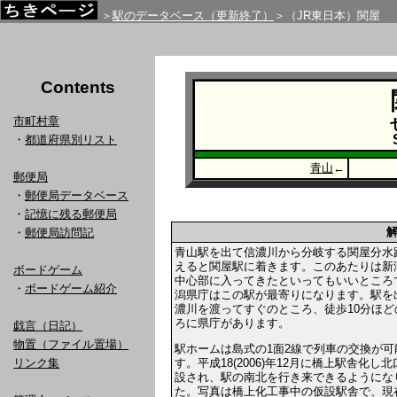
＞
駅のデータベース（更新終了）
＞（JR東日本）関屋
Contents
市町村章
・
都道府県別リスト
青山
←
郵便局
・
郵便局データベース
・
記憶に残る郵便局
・
郵便局訪問記
青山駅を出て信濃川から分岐する関屋分水
えると関屋駅に着きます。このあたりは新
ボードゲーム
中心部に入ってきたといってもいいところ
・
ボードゲーム紹介
潟県庁はこの駅が最寄りになります。駅を
濃川を渡ってすぐのところ、徒歩10分ほど
ろに県庁があります。
戯言（日記）
物置（ファイル置場）
駅ホームは島式の1面2線で列車の交換が可
す。平成18(2006)年12月に橋上駅舎化し
リンク集
設され、駅の南北を行き来できるようにな
た。写真は橋上化工事中の仮設駅舎で、現