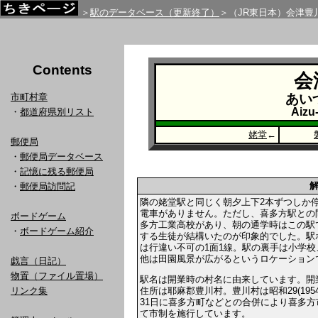
＞
駅のデータベース（更新終了）
＞（JR東日本）会津豊
Contents
会
市町村章
あい
Aizu
・
都道府県別リスト
姥堂
←
郵便局
・
郵便局データベース
・
記憶に残る郵便局
・
郵便局訪問記
隣の姥堂駅と同じく朝夕上下2本ずつしか
電車がありません。ただし、喜多方駅との
ボードゲーム
多方工業高校があり、朝の通学時はこの駅
・
ボードゲーム紹介
する生徒が結構いたのが印象的でした。駅
は行違い不可の1面1線。駅の裏手は小学校
他は田園風景が広がるというロケーション
戯言（日記）
物置（ファイル置場）
駅名は開業時の村名に由来しています。開
住所は耶麻郡豊川村。豊川村は昭和29(1954
リンク集
31日に喜多方町などとの合併により喜多方
て市制を施行しています。