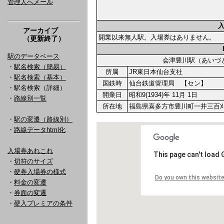
管理人へメール
アーカイブ
開業以来無人駅。入場券はありません。
（更新終了）
駅のデータベース
会津豊川駅（あい
・
駅名検索（簡易）
所属
JR東日本仙台支社
・
駅名検索（基本）
国鉄時
仙台鉄道管理局 【セン】
・駅名検索（詳細）
開業日
昭和9(1934)年 11月 1日
・
路線別一覧
所在地
福島県喜多方市豊川町一井三百刈
・
駅の変遷（路線別）
・
路線データhtml化
入場券あれこれ
・
切符のサイズ
・
硬券入場券の様式
・
料金の変遷
・
券面の変遷
・
硬入プレミアの条件