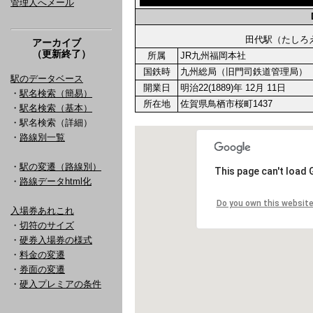
管理人へメール
田代駅（たし
アーカイブ
（更新終了）
所属
JR九州福岡本社
国鉄時
九州総局（旧門司鉄道管理局）
駅のデータベース
開業日
明治22(1889)年 12月 11日
・
駅名検索（簡易）
所在地
佐賀県鳥栖市桜町1437
・
駅名検索（基本）
・駅名検索（詳細）
・
路線別一覧
・
駅の変遷（路線別）
・
路線データhtml化
入場券あれこれ
・
切符のサイズ
・
硬券入場券の様式
・
料金の変遷
・
券面の変遷
・
硬入プレミアの条件