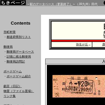
＞
駅のデータベース（更新終了）
＞（JR九州）田代
Contents
市町村章
T
・
都道府県別リスト
弥生が丘
←
郵便局
・
郵便局データベース
・
記憶に残る郵便局
・
郵便局訪問記
ボードゲーム
・
ボードゲーム紹介
戯言（日記）
物置（ファイル置場）
リンク集