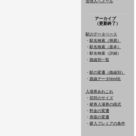
管理人へメール
アーカイブ
（更新終了）
駅のデータベース
・
駅名検索（簡易）
・
駅名検索（基本）
・駅名検索（詳細）
・
路線別一覧
・
駅の変遷（路線別）
・
路線データhtml化
入場券あれこれ
・
切符のサイズ
・
硬券入場券の様式
・
料金の変遷
・
券面の変遷
・
硬入プレミアの条件