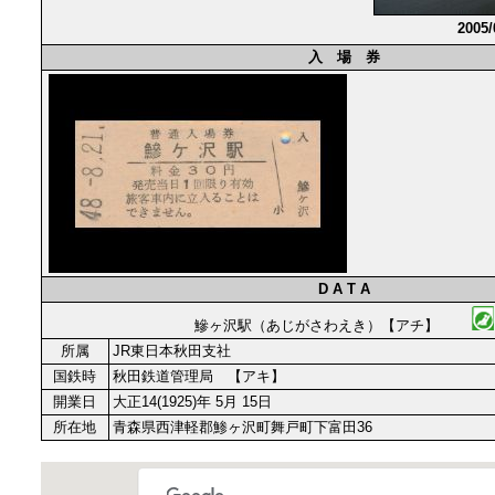
2005
入 場 券
D A T A
鰺ヶ沢駅（あじがさわえき）【アチ】
所属
JR東日本秋田支社
国鉄時
秋田鉄道管理局 【アキ】
開業日
大正14(1925)年 5月 15日
所在地
青森県西津軽郡鯵ヶ沢町舞戸町下富田36