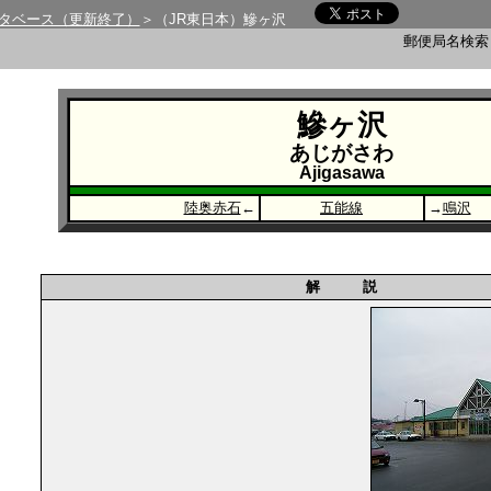
タベース（更新終了）
＞（JR東日本）鰺ヶ沢
郵便局名検
鰺ヶ沢
あじがさわ
Ajigasawa
陸奥赤石
←
五能線
→
鳴沢
解 説