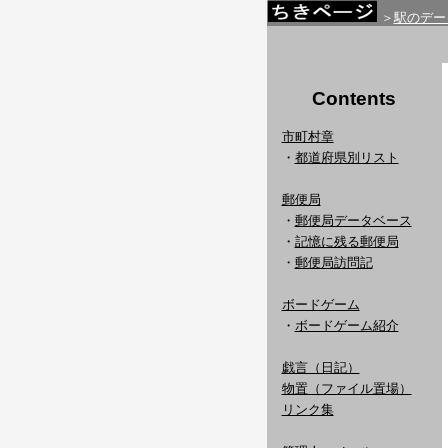
＞
駅のデー
Contents
市町村章
・
都道府県別リスト
郵便局
・
郵便局データベース
・
記憶に残る郵便局
・
郵便局訪問記
ボードゲーム
・
ボードゲーム紹介
戯言（日記）
物置（ファイル置場）
リンク集