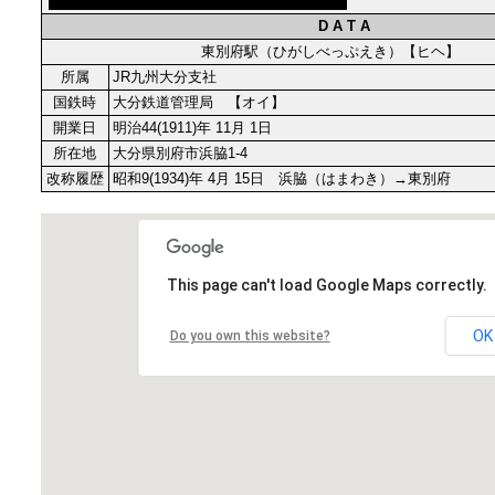
D A T A
東別府駅（ひがしべっぷえき）【ヒヘ】
所属
JR九州大分支社
国鉄時
大分鉄道管理局 【オイ】
開業日
明治44(1911)年 11月 1日
所在地
大分県別府市浜脇1-4
改称履歴
昭和9(1934)年 4月 15日 浜脇（はまわき）→東別府