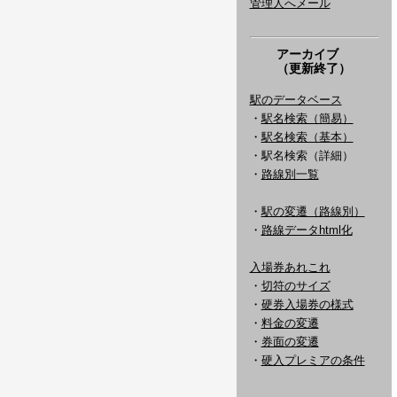
管理人へメール
アーカイブ
（更新終了）
駅のデータベース
・
駅名検索（簡易）
・
駅名検索（基本）
・駅名検索（詳細）
・
路線別一覧
・
駅の変遷（路線別）
・
路線データhtml化
入場券あれこれ
・
切符のサイズ
・
硬券入場券の様式
・
料金の変遷
・
券面の変遷
・
硬入プレミアの条件