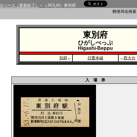
タベース（更新終了）
＞（JR九州）東別府
郵便局名検
東別府
ひがしべっぷ
Higashi-Beppu
別府
←
日豊本線
→
西大分
入 場 券