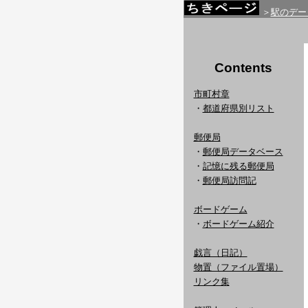
＞
駅のデー
Contents
市町村章
・
都道府県別リスト
郵便局
・
郵便局データベース
・
記憶に残る郵便局
・
郵便局訪問記
ボードゲーム
・
ボードゲーム紹介
戯言（日記）
物置（ファイル置場）
リンク集