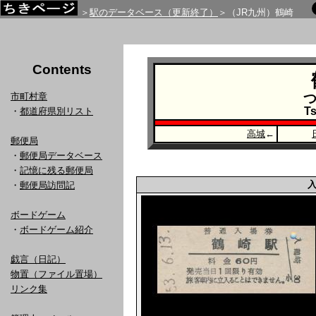
＞
駅のデータベース（更新終了）
＞（JR九州）鶴崎
Contents
市町村章
Ts
・
都道府県別リスト
高城
←
郵便局
・
郵便局データベース
・
記憶に残る郵便局
・
郵便局訪問記
ボードゲーム
・
ボードゲーム紹介
戯言（日記）
物置（ファイル置場）
リンク集