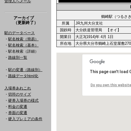
管理人へメール
鶴崎駅（つる
アーカイブ
（更新終了）
所属
JR九州大分支社
国鉄時
大分鉄道管理局 【オイ】
駅のデータベース
開業日
大正3(1914)年 4月 1日
・
駅名検索（簡易）
所在地
大分県大分市鶴崎上石堂屋敷270
・
駅名検索（基本）
・駅名検索（詳細）
・
路線別一覧
・
駅の変遷（路線別）
・
路線データhtml化
入場券あれこれ
・
切符のサイズ
・
硬券入場券の様式
・
料金の変遷
・
券面の変遷
・
硬入プレミアの条件