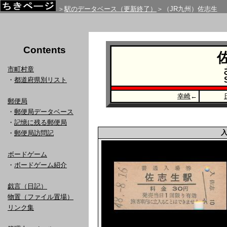
＞
駅のデータベース（更新終了）
＞（JR九州）佐志生
Contents
市町村章
・
都道府県別リスト
幸崎
←
郵便局
・
郵便局データベース
・
記憶に残る郵便局
・
郵便局訪問記
ボードゲーム
・
ボードゲーム紹介
戯言（日記）
物置（ファイル置場）
リンク集