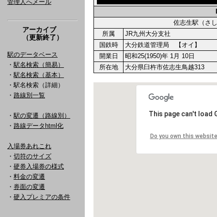
管理人へメール
佐志生駅（さ
アーカイブ
所属
JR九州大分支社
（更新終了）
国鉄時
大分鉄道管理局 【オイ】
駅のデータベース
開業日
昭和25(1950)年 1月 10日
・
駅名検索（簡易）
所在地
大分県臼杵市佐志生鳥越313
・
駅名検索（基本）
・駅名検索（詳細）
・
路線別一覧
・
駅の変遷（路線別）
・
路線データhtml化
入場券あれこれ
・
切符のサイズ
・
硬券入場券の様式
・
料金の変遷
・
券面の変遷
・
硬入プレミアの条件