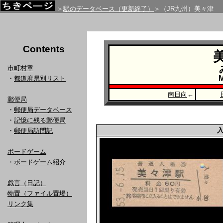
＞
駅のデータベース（更新終了）
＞（JR九州）美々津
Contents
市町村章
M
・
都道府県別リスト
南日向
←
郵便局
・
郵便局データベース
・
記憶に残る郵便局
・
郵便局訪問記
ボードゲーム
・
ボードゲーム紹介
戯言（日記）
物置（ファイル置場）
リンク集