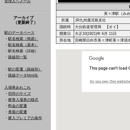
管理人へメール
美々津駅（み
アーカイブ
所属
JR九州鹿児島支社
（更新終了）
国鉄時
大分鉄道管理局 【オイ】
駅のデータベース
開業日
大正10(1921)年 6月 11日
・
駅名検索（簡易）
所在地
宮崎県日向市美々津町美々津清水ヶ
・
駅名検索（基本）
・駅名検索（詳細）
・
路線別一覧
・
駅の変遷（路線別）
・
路線データhtml化
入場券あれこれ
・
切符のサイズ
・
硬券入場券の様式
・
料金の変遷
・
券面の変遷
・
硬入プレミアの条件