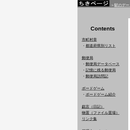
＞
駅のデー
Contents
市町村章
・
都道府県別リスト
郵便局
・
郵便局データベース
・
記憶に残る郵便局
・
郵便局訪問記
ボードゲーム
・
ボードゲーム紹介
戯言（日記）
物置（ファイル置場）
リンク集