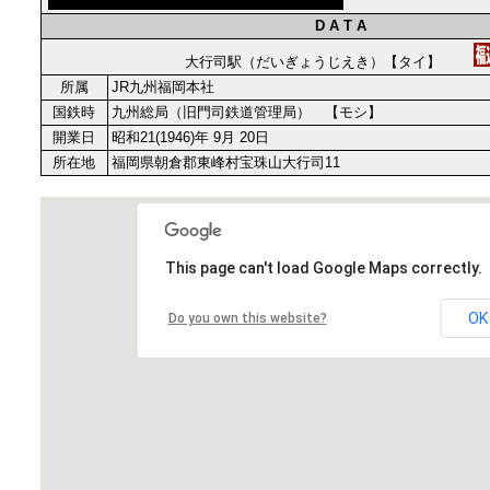
D A T A
大行司駅（だいぎょうじえき）【タイ】
所属
JR九州福岡本社
国鉄時
九州総局（旧門司鉄道管理局） 【モシ】
開業日
昭和21(1946)年 9月 20日
所在地
福岡県朝倉郡東峰村宝珠山大行司11