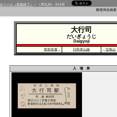
タベース（更新終了）
＞（JR九州）大行司
郵便局名検
大行司
だいぎょうじ
Daigyoji
筑前岩屋
←
日田彦山線
→
宝珠山
入 場 券