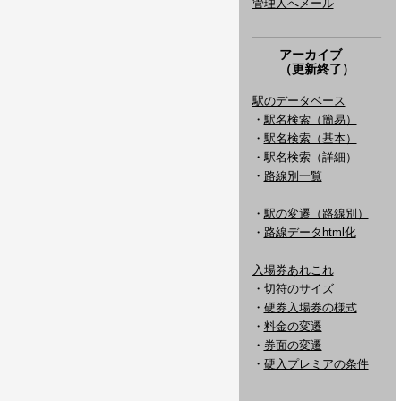
管理人へメール
アーカイブ
（更新終了）
駅のデータベース
・
駅名検索（簡易）
・
駅名検索（基本）
・駅名検索（詳細）
・
路線別一覧
・
駅の変遷（路線別）
・
路線データhtml化
入場券あれこれ
・
切符のサイズ
・
硬券入場券の様式
・
料金の変遷
・
券面の変遷
・
硬入プレミアの条件