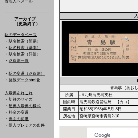
管理人へメール
アーカイブ
（更新終了）
駅のデータベース
・
駅名検索（簡易）
・
駅名検索（基本）
・駅名検索（詳細）
・
路線別一覧
・
駅の変遷（路線別）
・
路線データhtml化
青島駅（あお
入場券あれこれ
所属
JR九州鹿児島支社
・
切符のサイズ
国鉄時
鹿児島鉄道管理局 【カコ】
・
硬券入場券の様式
開業日
昭和38(1963)年 5月 8日
・
料金の変遷
所在地
宮崎県宮崎市青島2-10
・
券面の変遷
・
硬入プレミアの条件