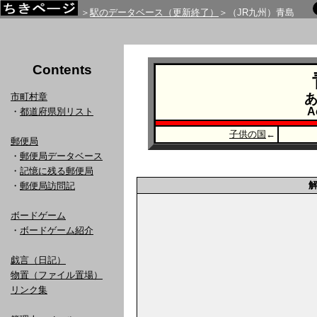
＞
駅のデータベース（更新終了）
＞（JR九州）青島
Contents
市町村章
A
・
都道府県別リスト
子供の国
←
郵便局
・
郵便局データベース
・
記憶に残る郵便局
・
郵便局訪問記
ボードゲーム
・
ボードゲーム紹介
戯言（日記）
物置（ファイル置場）
リンク集