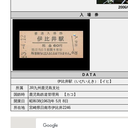
2006
入 場 券
D A T A
伊比井駅（いびいえき）【イヒ】
所属
JR九州鹿児島支社
国鉄時
鹿児島鉄道管理局 【カコ】
開業日
昭和38(1963)年 5月 8日
所在地
宮崎県日南市伊比井2246