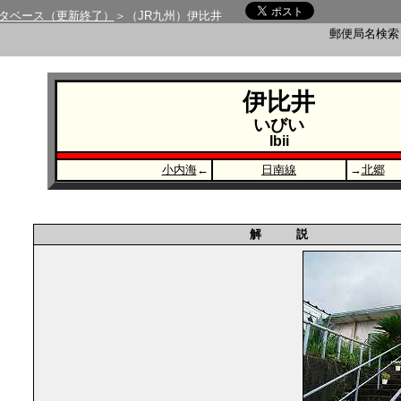
タベース（更新終了）
＞（JR九州）伊比井
郵便局名検
伊比井
いびい
Ibii
小内海
←
日南線
→
北郷
解 説