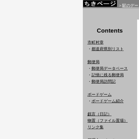
＞
駅のデー
Contents
市町村章
・
都道府県別リスト
郵便局
・
郵便局データベース
・
記憶に残る郵便局
・
郵便局訪問記
ボードゲーム
・
ボードゲーム紹介
戯言（日記）
物置（ファイル置場）
リンク集