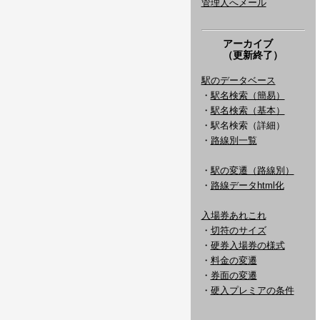
管理人へメール
アーカイブ
（更新終了）
駅のデータベース
・
駅名検索（簡易）
・
駅名検索（基本）
・駅名検索（詳細）
・
路線別一覧
・
駅の変遷（路線別）
・
路線データhtml化
入場券あれこれ
・
切符のサイズ
・
硬券入場券の様式
・
料金の変遷
・
券面の変遷
・
硬入プレミアの条件