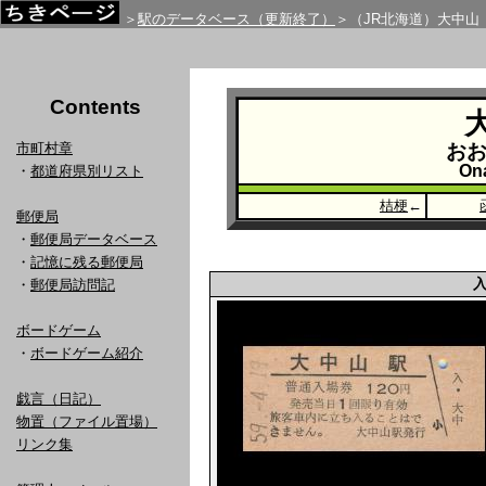
＞
駅のデータベース（更新終了）
＞（JR北海道）大中山
Contents
市町村章
お
On
・
都道府県別リスト
桔梗
←
郵便局
・
郵便局データベース
・
記憶に残る郵便局
・
郵便局訪問記
ボードゲーム
・
ボードゲーム紹介
戯言（日記）
物置（ファイル置場）
リンク集