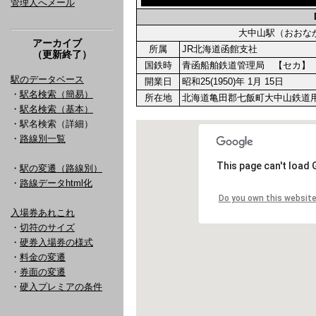
管理人へメール
大中山駅（おお
アーカイブ
所属
JR北海道函館支社
（更新終了）
国鉄時
青函船舶鉄道管理局 【セカ】
駅のデータベース
開業日
昭和25(1950)年 1月 15日
・
駅名検索（簡易）
所在地
北海道亀田郡七飯町大中山鉄道
・
駅名検索（基本）
・駅名検索（詳細）
・
路線別一覧
・
駅の変遷（路線別）
・
路線データhtml化
入場券あれこれ
・
切符のサイズ
・
硬券入場券の様式
・
料金の変遷
・
券面の変遷
・
硬入プレミアの条件