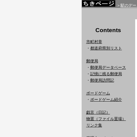
＞
駅のデー
Contents
市町村章
・
都道府県別リスト
郵便局
・
郵便局データベース
・
記憶に残る郵便局
・
郵便局訪問記
ボードゲーム
・
ボードゲーム紹介
戯言（日記）
物置（ファイル置場）
リンク集