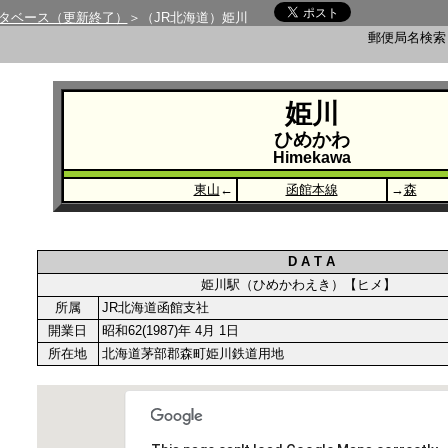
タベース（更新終了）
＞（JR北海道）姫川
郵便局名検
姫川
ひめかわ
Himekawa
東山
←
函館本線
→
森
D A T A
姫川駅（ひめかわえき）【ヒメ】
所属
JR北海道函館支社
開業日
昭和62(1987)年 4月 1日
所在地
北海道茅部郡森町姫川鉄道用地