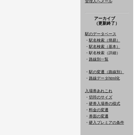
管理人へメール
アーカイブ
（更新終了）
駅のデータベース
・
駅名検索（簡易）
・
駅名検索（基本）
・駅名検索（詳細）
・
路線別一覧
・
駅の変遷（路線別）
・
路線データhtml化
入場券あれこれ
・
切符のサイズ
・
硬券入場券の様式
・
料金の変遷
・
券面の変遷
・
硬入プレミアの条件