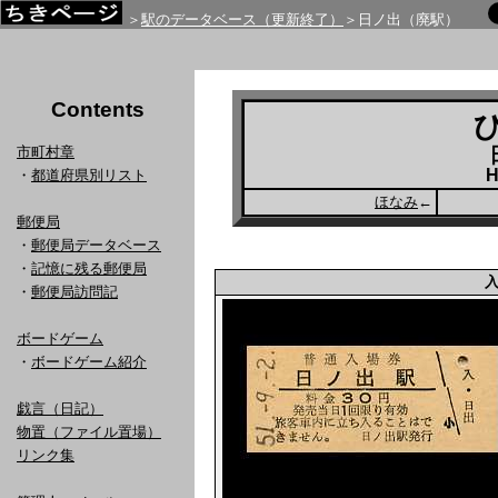
＞
駅のデータベース（更新終了）
＞日ノ出（廃駅）
Contents
市町村章
H
・
都道府県別リスト
ほなみ
←
郵便局
・
郵便局データベース
・
記憶に残る郵便局
・
郵便局訪問記
ボードゲーム
・
ボードゲーム紹介
戯言（日記）
物置（ファイル置場）
リンク集