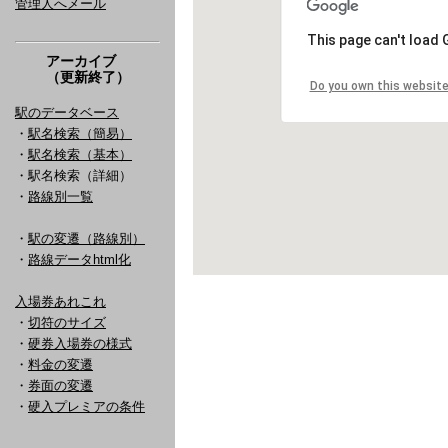
管理人へメール
アーカイブ
（更新終了）
駅のデータベース
・
駅名検索（簡易）
・
駅名検索（基本）
・駅名検索（詳細）
・
路線別一覧
・
駅の変遷（路線別）
・
路線データhtml化
入場券あれこれ
・
切符のサイズ
・
硬券入場券の様式
・
料金の変遷
・
券面の変遷
・
硬入プレミアの条件