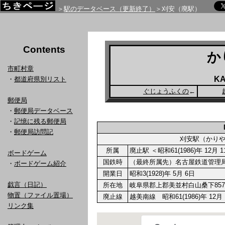
＞
駅のデータベース（更新終了）
＞刈安（廃駅）
Contents
か
市町村章
KA
・
都道府県別リスト
ぐじょうふくの
←
郵便局
・
郵便局データベース
・
記憶に残る郵便局
・
郵便局訪問記
刈安駅（かり
所属
廃止駅 ＜昭和61(1986)年 12月
ボードゲーム
国鉄時
（最終所属先）名古屋鉄道管理
・
ボードゲーム紹介
開業日
昭和3(1928)年 5月 6日
戯言（日記）
所在地
岐阜県郡上郡美並村白山桑下857-
物置（ファイル置場）
廃止線
越美南線 昭和61(1986)年 12月
リンク集