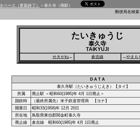
タベース（更新終了）
＞泰久寺（廃駅）
郵便局名検
たいきゅうじ
泰久寺
TAIKYUJI
せきがね
←
倉吉線
→
やまも
D A T A
泰久寺駅（たいきゅうじえき）【タイ】
所属
廃止駅 ＜昭和60(1985)年 4月 1日廃止＞
国鉄時
（最終所属先）米子鉄道管理局 【ヨナ】
開業日
昭和33(1958)年 12月 20日
所在地
鳥取県東伯郡関金町泰久寺
廃止線
倉吉線 昭和60(1985)年 4月 1日廃止