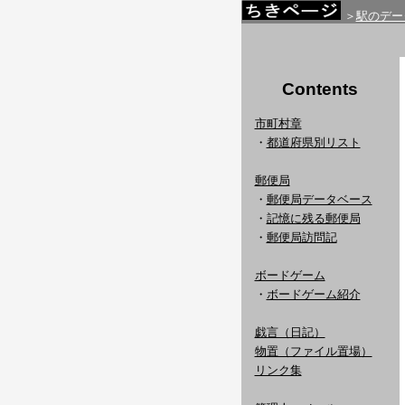
＞
駅のデー
Contents
市町村章
・
都道府県別リスト
郵便局
・
郵便局データベース
・
記憶に残る郵便局
・
郵便局訪問記
ボードゲーム
・
ボードゲーム紹介
戯言（日記）
物置（ファイル置場）
リンク集