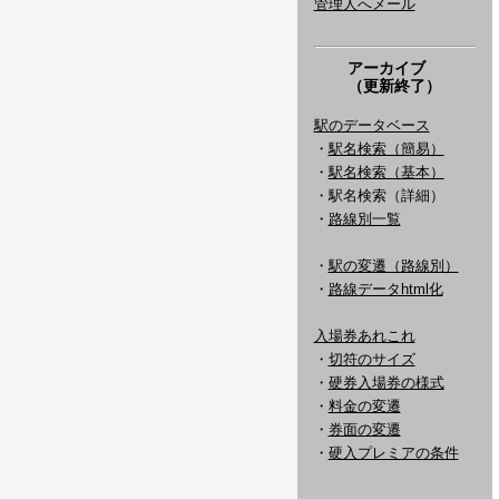
管理人へメール
アーカイブ
（更新終了）
駅のデータベース
・
駅名検索（簡易）
・
駅名検索（基本）
・駅名検索（詳細）
・
路線別一覧
・
駅の変遷（路線別）
・
路線データhtml化
入場券あれこれ
・
切符のサイズ
・
硬券入場券の様式
・
料金の変遷
・
券面の変遷
・
硬入プレミアの条件