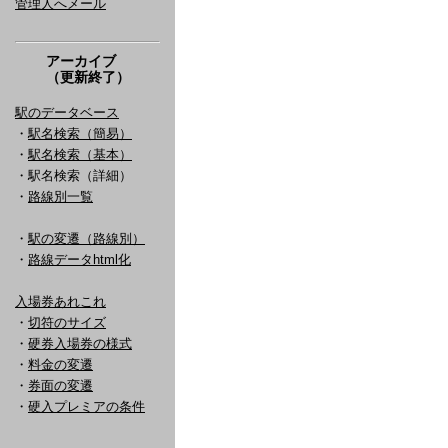
管理人へメール
アーカイブ
（更新終了）
駅のデータベース
・
駅名検索（簡易）
・
駅名検索（基本）
・駅名検索（詳細）
・
路線別一覧
・
駅の変遷（路線別）
・
路線データhtml化
入場券あれこれ
・
切符のサイズ
・
硬券入場券の様式
・
料金の変遷
・
券面の変遷
・
硬入プレミアの条件