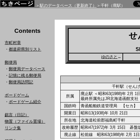
＞
駅のデータベース（更新終了）
＞千軒（廃駅）
Contents
せ
市町村章
S
・
都道府県別リスト
ゆのさと
←
郵便局
・
郵便局データベース
・
記憶に残る郵便局
・
郵便局訪問記
千軒駅（せん
廃止駅 ＜昭和63(1988)年 2月 
ボードゲーム
所属
最終所属先はJR北海道函館支社
・
ボードゲーム紹介
国鉄時
青函船舶鉄道管理局 【セカ】
開業日
昭和13(1938)年 10月 21日
戯言（日記）
所在地
北海道松前郡福島町千軒
物置（ファイル置場）
改称履歴
昭和47(1972)年 3月 15日
リンク集
廃止線
松前線 昭和63(1988)年 2月 1