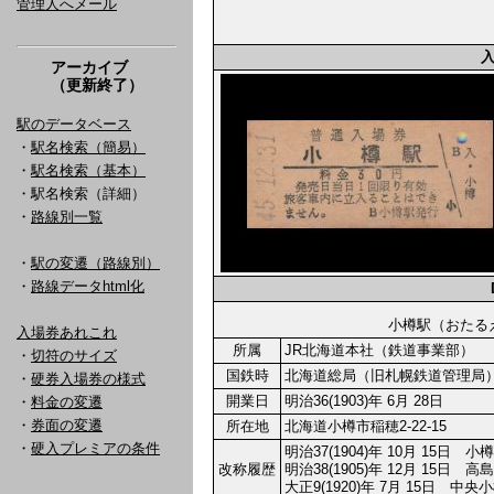
管理人へメール
アーカイブ
（更新終了）
駅のデータベース
・
駅名検索（簡易）
・
駅名検索（基本）
・駅名検索（詳細）
・
路線別一覧
・
駅の変遷（路線別）
・
路線データhtml化
小樽駅（おた
入場券あれこれ
所属
JR北海道本社（鉄道事業部）
・
切符のサイズ
国鉄時
北海道総局（旧札幌鉄道管理局
・
硬券入場券の様式
開業日
明治36(1903)年 6月 28日
・
料金の変遷
・
券面の変遷
所在地
北海道小樽市稲穂2-22-15
・
硬入プレミアの条件
明治37(1904)年 10月 15
改称履歴
明治38(1905)年 12月 15
大正9(1920)年 7月 15日