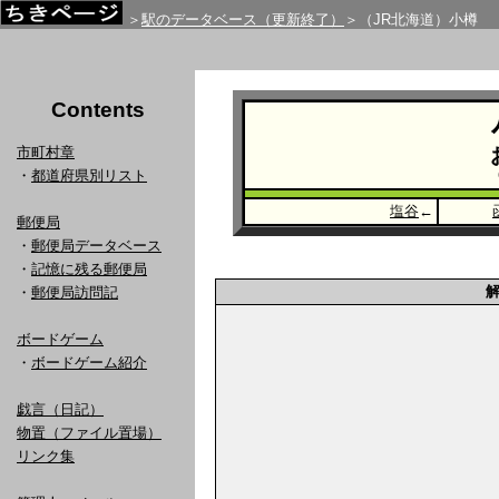
＞
駅のデータベース（更新終了）
＞（JR北海道）小樽
Contents
市町村章
・
都道府県別リスト
塩谷
←
郵便局
・
郵便局データベース
・
記憶に残る郵便局
・
郵便局訪問記
ボードゲーム
・
ボードゲーム紹介
戯言（日記）
物置（ファイル置場）
リンク集