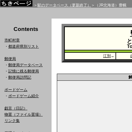
＞
駅のデータベース（更新終了）
＞（JR北海道）豊幌
Contents
市町村章
T
・
都道府県別リスト
江別
←
郵便局
・
郵便局データベース
・
記憶に残る郵便局
・
郵便局訪問記
ボードゲーム
・
ボードゲーム紹介
戯言（日記）
物置（ファイル置場）
リンク集