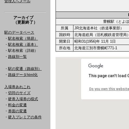
管理人へメール
アーカイブ
豊幌駅（とよ
（更新終了）
所属
JR北海道本社（鉄道事業部）
駅のデータベース
国鉄時
北海道総局（旧札幌鉄道管理局
・
駅名検索（簡易）
開業日
昭和31(1956)年 11月 1日
・
駅名検索（基本）
所在地
北海道江別市豊幌町771-1
・駅名検索（詳細）
・
路線別一覧
・
駅の変遷（路線別）
・
路線データhtml化
入場券あれこれ
・
切符のサイズ
・
硬券入場券の様式
・
料金の変遷
・
券面の変遷
・
硬入プレミアの条件