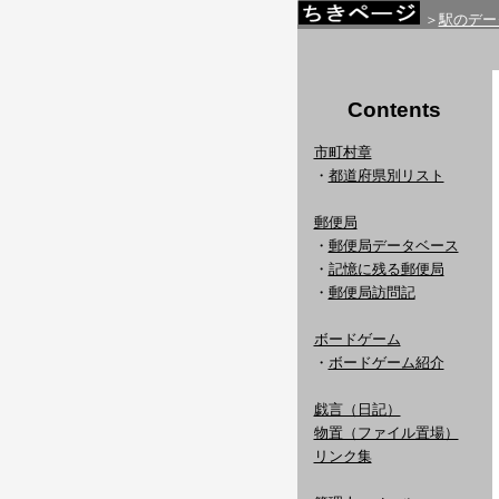
＞
駅のデー
Contents
市町村章
・
都道府県別リスト
郵便局
・
郵便局データベース
・
記憶に残る郵便局
・
郵便局訪問記
ボードゲーム
・
ボードゲーム紹介
戯言（日記）
物置（ファイル置場）
リンク集