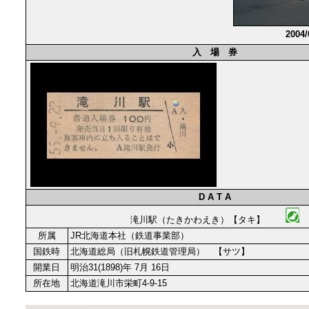
2004
入 場 券
D A T A
滝川駅（たきかわえき）【タキ】
所属
JR北海道本社（鉄道事業部）
国鉄時
北海道総局（旧札幌鉄道管理局） 【サツ】
開業日
明治31(1898)年 7月 16日
所在地
北海道滝川市栄町4-9-15