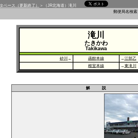
タベース（更新終了）
＞（JR北海道）滝川
郵便局名検
滝川
たきかわ
Takikawa
砂川
←
函館本線
→
江部乙
根室本線
→
東滝川
解 説