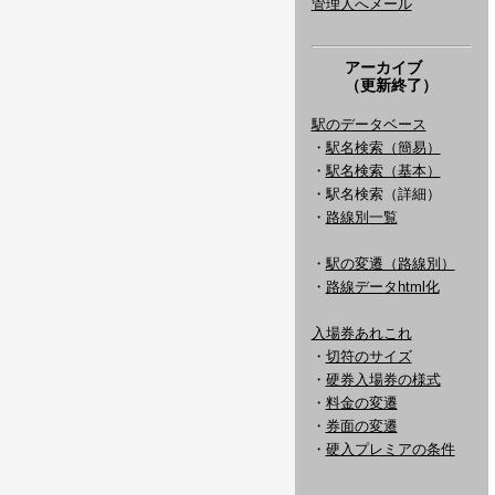
管理人へメール
アーカイブ
（更新終了）
駅のデータベース
・
駅名検索（簡易）
・
駅名検索（基本）
・駅名検索（詳細）
・
路線別一覧
・
駅の変遷（路線別）
・
路線データhtml化
入場券あれこれ
・
切符のサイズ
・
硬券入場券の様式
・
料金の変遷
・
券面の変遷
・
硬入プレミアの条件