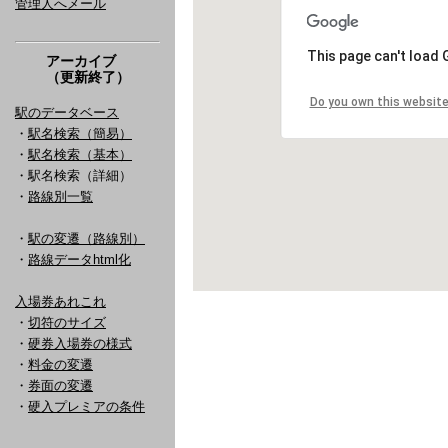
管理人へメール
アーカイブ
（更新終了）
駅のデータベース
・
駅名検索（簡易）
・
駅名検索（基本）
・駅名検索（詳細）
・
路線別一覧
・
駅の変遷（路線別）
・
路線データhtml化
入場券あれこれ
・
切符のサイズ
・
硬券入場券の様式
・
料金の変遷
・
券面の変遷
・
硬入プレミアの条件