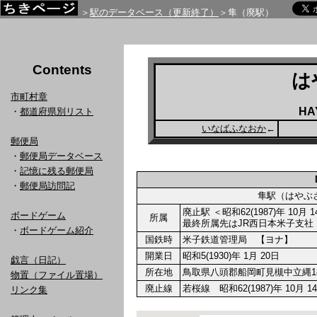
＞
駅のデータベース（更新終了）
＞隼（廃駅）
Contents
は
市町村章
HA
・
都道府県別リスト
いなばふなおか
←
郵便局
・
郵便局データベース
・
記憶に残る郵便局
・
郵便局訪問記
隼駅（はや
廃止駅 ＜昭和62(1987)年 10月
ボードゲーム
所属
最終所属先はJR西日本米子支社
・
ボードゲーム紹介
国鉄時
米子鉄道管理局 【ヨナ】
開業日
昭和5(1930)年 1月 20日
戯言（日記）
所在地
鳥取県八頭郡船岡町見槻中立縄1
物置（ファイル置場）
廃止線
若桜線 昭和62(1987)年 10月 
リンク集