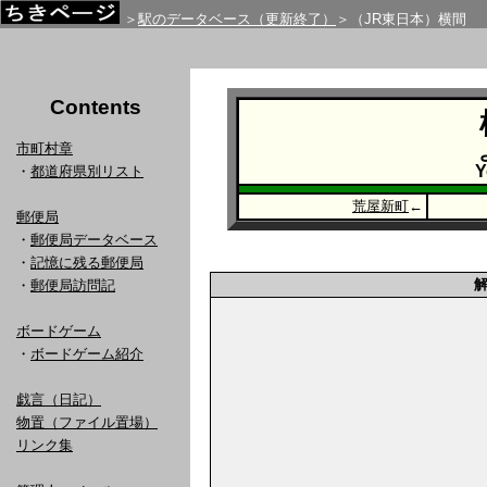
＞
駅のデータベース（更新終了）
＞（JR東日本）横間
Contents
市町村章
Y
・
都道府県別リスト
荒屋新町
←
郵便局
・
郵便局データベース
・
記憶に残る郵便局
・
郵便局訪問記
ボードゲーム
・
ボードゲーム紹介
戯言（日記）
物置（ファイル置場）
リンク集