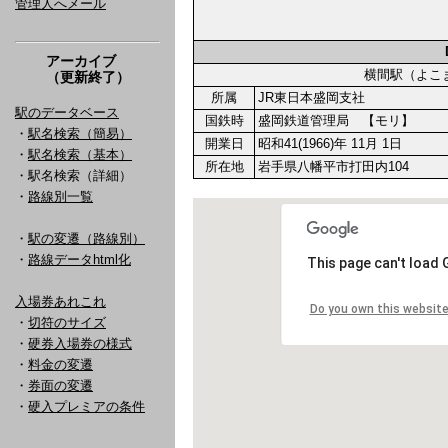
管理人へメール
アーカイブ
横間駅（よ
（更新終了）
所属
JR東日本盛岡支社
駅のデータベース
国鉄時
盛岡鉄道管理局 【モリ】
・
駅名検索（簡易）
開業日
昭和41(1966)年 11月 1日
・
駅名検索（基本）
所在地
岩手県八幡平市打田内104
・駅名検索（詳細）
・
路線別一覧
・
駅の変遷（路線別）
・
路線データhtml化
入場券あれこれ
・
切符のサイズ
・
硬券入場券の様式
・
料金の変遷
・
券面の変遷
・
硬入プレミアの条件