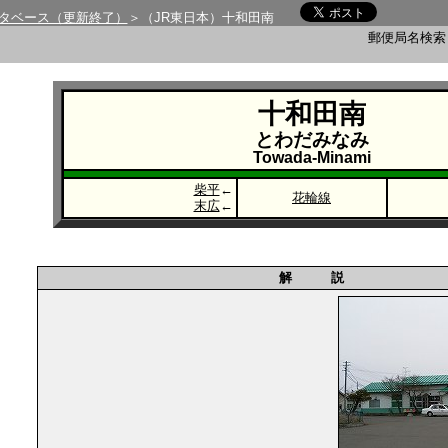
タベース（更新終了）
＞（JR東日本）十和田南
郵便局名検
十和田南
とわだみなみ
Towada-Minami
柴平
←
花輪線
末広
←
解 説