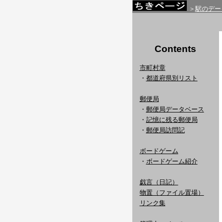
＞
駅のデー
Contents
市町村章
・
都道府県別リスト
郵便局
・
郵便局データベース
・
記憶に残る郵便局
・
郵便局訪問記
ボードゲーム
・
ボードゲーム紹介
戯言（日記）
物置（ファイル置場）
リンク集