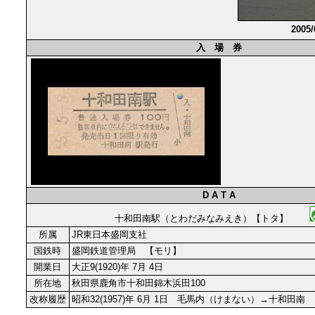
2005
入 場 券
D A T A
十和田南駅（とわだみなみえき）【トタ】
所属
JR東日本盛岡支社
国鉄時
盛岡鉄道管理局 【モリ】
開業日
大正9(1920)年 7月 4日
所在地
秋田県鹿角市十和田錦木浜田100
改称履歴
昭和32(1957)年 6月 1日 毛馬内（けまない）→十和田南