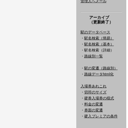
管理人へメール
アーカイブ
（更新終了）
駅のデータベース
・
駅名検索（簡易）
・
駅名検索（基本）
・駅名検索（詳細）
・
路線別一覧
・
駅の変遷（路線別）
・
路線データhtml化
入場券あれこれ
・
切符のサイズ
・
硬券入場券の様式
・
料金の変遷
・
券面の変遷
・
硬入プレミアの条件