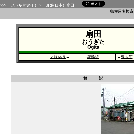
タベース（更新終了）
＞（JR東日本）扇田
郵便局名検
扇田
おうぎた
Ogita
大滝温泉
←
花輪線
→
東大館
解 説