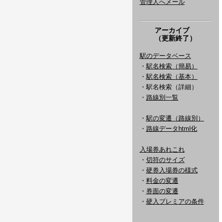
管理人へメール
アーカイブ
（更新終了）
駅のデータベース
・
駅名検索（簡易）
・
駅名検索（基本）
・駅名検索（詳細）
・
路線別一覧
・
駅の変遷（路線別）
・
路線データhtml化
入場券あれこれ
・
切符のサイズ
・
硬券入場券の様式
・
料金の変遷
・
券面の変遷
・
硬入プレミアの条件