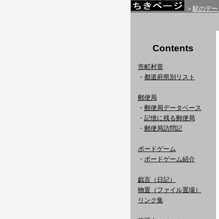
＞
駅のデー
Contents
市町村章
・
都道府県別リスト
郵便局
・
郵便局データベース
・
記憶に残る郵便局
・
郵便局訪問記
ボードゲーム
・
ボードゲーム紹介
戯言（日記）
物置（ファイル置場）
リンク集