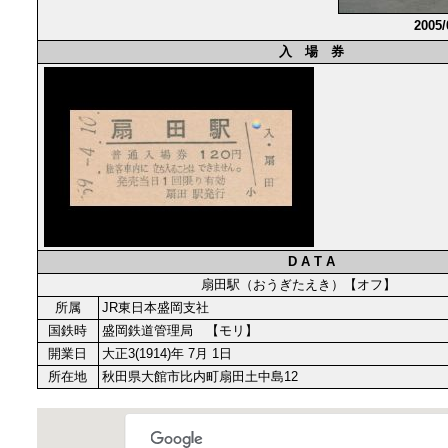
2005
入 場 券
D A T A
扇田駅（おうぎたえき）【オフ】
所属
JR東日本盛岡支社
国鉄時
盛岡鉄道管理局 【モリ】
開業日
大正3(1914)年 7月 1日
所在地
秋田県大館市比内町扇田土中島12