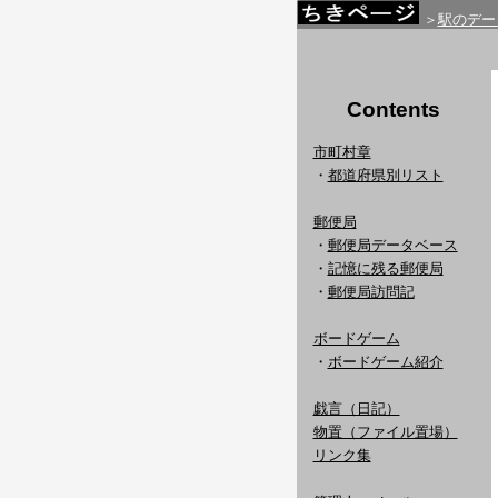
＞
駅のデー
Contents
市町村章
・
都道府県別リスト
郵便局
・
郵便局データベース
・
記憶に残る郵便局
・
郵便局訪問記
ボードゲーム
・
ボードゲーム紹介
戯言（日記）
物置（ファイル置場）
リンク集