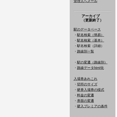
管理人へメール
アーカイブ
（更新終了）
駅のデータベース
・
駅名検索（簡易）
・
駅名検索（基本）
・駅名検索（詳細）
・
路線別一覧
・
駅の変遷（路線別）
・
路線データhtml化
入場券あれこれ
・
切符のサイズ
・
硬券入場券の様式
・
料金の変遷
・
券面の変遷
・
硬入プレミアの条件