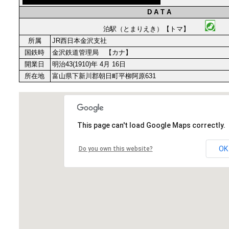
D A T A
泊駅（とまりえき）【トマ】
所属
JR西日本金沢支社
国鉄時
金沢鉄道管理局 【カナ】
開業日
明治43(1910)年 4月 16日
所在地
富山県下新川郡朝日町平柳阿原631