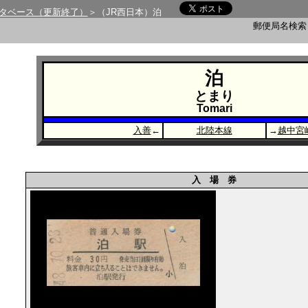
タベース（更新終了）
＞（JR西日本）泊
郵便局名検
泊
とまり
Tomari
入善
←
北陸本線
→
越中宮
入 場 券