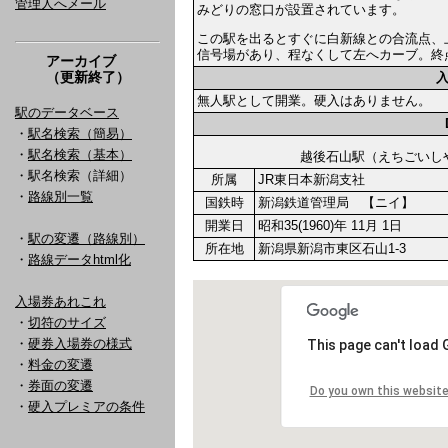
管理人へメール
みどりの窓口が設置されています。
この駅を出るとすぐに白新線との合流点、
信号場があり、程なくして左へカーブ。終
アーカイブ
（更新終了）
無人駅として開業。硬入はありません。
駅のデータベース
・
駅名検索（簡易）
・
駅名検索（基本）
越後石山駅（えちごい
・駅名検索（詳細）
所属
JR東日本新潟支社
・
路線別一覧
国鉄時
新潟鉄道管理局 【ニイ】
開業日
昭和35(1960)年 11月 1日
・
駅の変遷（路線別）
所在地
新潟県新潟市東区石山1-3
・
路線データhtml化
入場券あれこれ
・
切符のサイズ
・
硬券入場券の様式
・
料金の変遷
・
券面の変遷
・
硬入プレミアの条件