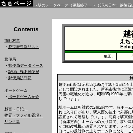
＞
駅のデータベース（更新終了）
＞（JR東日本）越後石
Contents
越
市町村章
えち
Echig
・
都道府県別リスト
亀田
←
郵便局
・
郵便局データベース
・
記憶に残る郵便局
・
郵便局訪問記
越後石山駅は昭和32(1957)年10月1日に石
として開設されました。新潟市街地に至近
ボードゲーム
周囲の宅地化が進み、昭和35(1960)年に
・
ボードゲーム紹介
しています。
駅ホームは相対式の2面2線です。各ホーム
戯言（日記）
れに入り口があり、駅東西の往来は外部に
物置（ファイル置場）
設置されて連絡しています。写真は駅東側
（新津方面）ホームへの入り口で、狭い建
リンク集
が自動改札機が設置されています。メイン
口はこの反対側の上りホーム側になり、こ