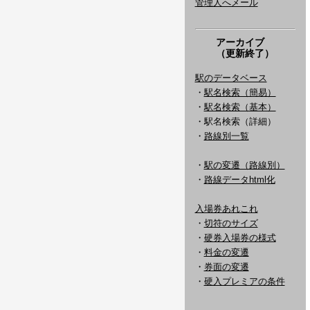
管理人へメール
アーカイブ
（更新終了）
駅のデータベース
・
駅名検索（簡易）
・
駅名検索（基本）
・駅名検索（詳細）
・
路線別一覧
・
駅の変遷（路線別）
・
路線データhtml化
入場券あれこれ
・
切符のサイズ
・
硬券入場券の様式
・
料金の変遷
・
券面の変遷
・
硬入プレミアの条件