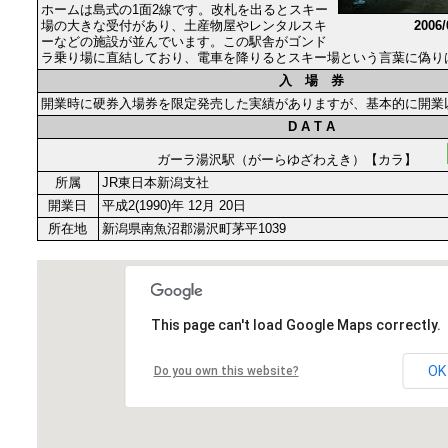
ホームは島式の1面2線です。改札を出るとスキー
場の大きな受付があり、土産物屋やレンタルスキ
2006
ーなどの施設が並んでいます。この駅舎がゴンド
ラ乗り場に直結しており、電車を降りるとスキー場という言葉に偽り
入 場 券
開業時に硬券入場券を限定発売した実績がありますが、基本的に開業
D A T A
ガーラ湯沢駅（がーらゆざわえき）【カラ】
所属
JR東日本新潟支社
開業日
平成2(1990)年 12月 20日
所在地
新潟県南魚沼郡湯沢町茅平1039