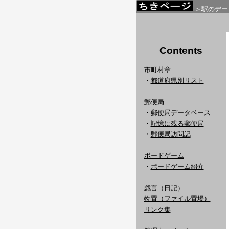
＞
駅のデー
Contents
市町村章
・
都道府県別リスト
郵便局
・
郵便局データベース
・
記憶に残る郵便局
・
郵便局訪問記
ボードゲーム
・
ボードゲーム紹介
戯言（日記）
物置（ファイル置場）
リンク集