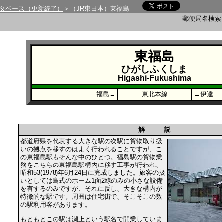
タベース（更新終了）
＞（JR東日本）東福島
郵便局名検
東福島
ひがしふくしま
Higashi-Fukushima
福島
←
東北本線
→
伊達
解 説
都道府県を代表する大きな駅の次駅に貨物取り扱
いの拠点を移すのはよく行われることですが、こ
の東福島駅もそんな中のひとつ。福島駅の貨物業
務をこちらの東福島駅構内に移す工事が行われ、
昭和53(1978)年6月24日に完成しました。旅客の扱
いとしては島式のホーム1面2線のみの小さな設備
を有するのみですが、それに反し、大きな構内が
特徴的な駅です。周囲は住宅街で、そこそこの数
の駅利用客があります。
もともとこの駅は瀬上という駅名で開業していま