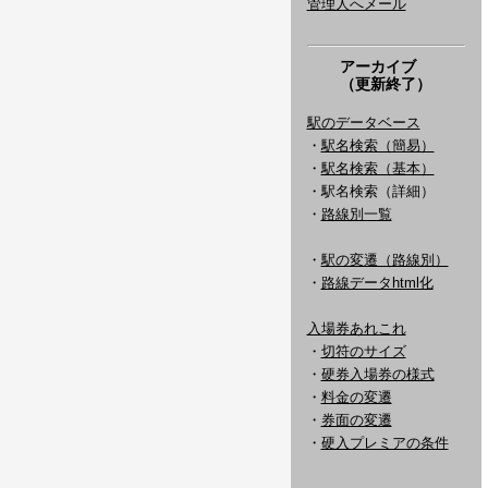
管理人へメール
アーカイブ
（更新終了）
駅のデータベース
・
駅名検索（簡易）
・
駅名検索（基本）
・駅名検索（詳細）
・
路線別一覧
・
駅の変遷（路線別）
・
路線データhtml化
入場券あれこれ
・
切符のサイズ
・
硬券入場券の様式
・
料金の変遷
・
券面の変遷
・
硬入プレミアの条件