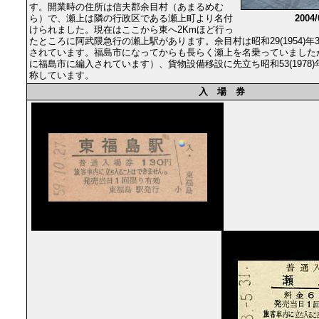
す。開業時の住所は信夫郡余目村（あまるめむ
ら）で、瀬上は隣の行政区である瀬上町より名付
2004
けられました。現在はここから東へ2Kmほど行っ
たところに阿武隈急行の瀬上駅があります。余目村は昭和29(1954)年
されています。福島市になってからも長らく瀬上を名乗っていましたが
に福島市に編入されています）、貨物設備移設に先立ち昭和53(1978)
称しています。
入 場 券