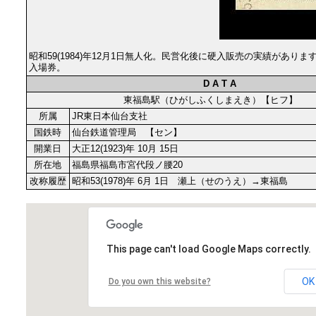
昭和59(1984)年12月1日無人化。民営化後に硬入販売の実績があり
入場券。
D A T A
東福島駅（ひがしふくしまえき）【ヒフ】
所属
JR東日本仙台支社
国鉄時
仙台鉄道管理局 【セン】
開業日
大正12(1923)年 10月 15日
所在地
福島県福島市宮代段ノ腰20
改称履歴
昭和53(1978)年 6月 1日 瀬上（せのうえ）→東福島