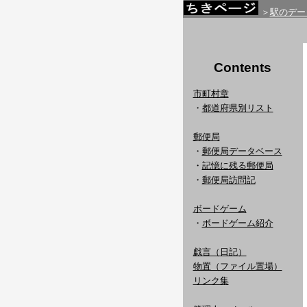
＞
駅のデー
Contents
市町村章
・
都道府県別リスト
郵便局
・
郵便局データベース
・
記憶に残る郵便局
・
郵便局訪問記
ボードゲーム
・
ボードゲーム紹介
戯言（日記）
物置（ファイル置場）
リンク集