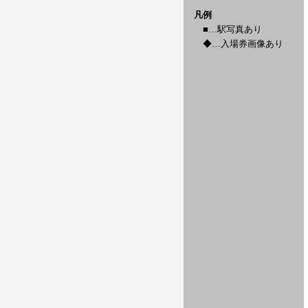
凡例
■…駅写真あり
◆…入場券画像あり