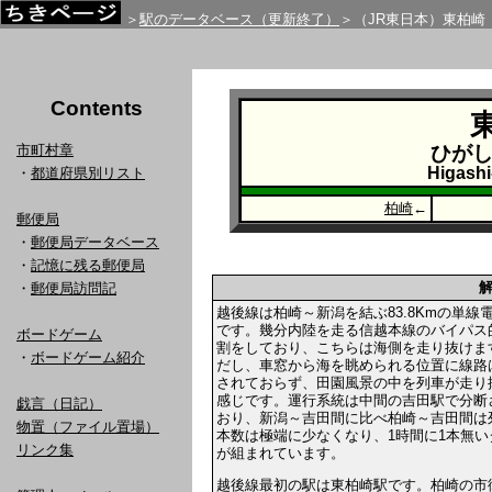
＞
駅のデータベース（更新終了）
＞（JR東日本）東柏崎
Contents
市町村章
ひが
Higashi
・
都道府県別リスト
柏崎
←
郵便局
・
郵便局データベース
・
記憶に残る郵便局
・
郵便局訪問記
越後線は柏崎～新潟を結ぶ83.8Kmの単線
です。幾分内陸を走る信越本線のバイパス
ボードゲーム
割をしており、こちらは海側を走り抜けま
・
ボードゲーム紹介
だし、車窓から海を眺められる位置に線路
されておらず、田園風景の中を列車が走り
感じです。運行系統は中間の吉田駅で分断
戯言（日記）
おり、新潟～吉田間に比べ柏崎～吉田間は
物置（ファイル置場）
本数は極端に少なくなり、1時間に1本無い
リンク集
が組まれています。
越後線最初の駅は東柏崎駅です。柏崎の市