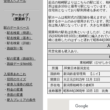
管理人へメール
起点の柏崎駅よりはこちらの駅に近く、柏
所は徒歩10分と最寄り駅になっています。
住宅街となっており駅利用者も多めです。
アーカイブ
駅ホームは相対式の2面2線を備えますが
（更新終了）
随するホームのみが使用されています。民
在は無人駅になっています。大きな木造駅
駅のデータベース
開業時の駅名は比角といいましたが、これ
・
駅名検索（簡易）
15(1926)年9月10日に柏崎町に編入され
・
駅名検索（基本）
崎に改称したのはずっと遅れて昭和44(196
・駅名検索（詳細）
・
路線別一覧
民営化後も硬入あり。
・
駅の変遷（路線別）
東柏崎駅（ひがし
・
路線データhtml化
所属
JR東日本新潟支社
国鉄時
新潟鉄道管理局 【ニイ】
入場券あれこれ
・
切符のサイズ
開業日
大正元(1912)年 11月 11日
・
硬券入場券の様式
所在地
新潟県柏崎市小倉町8
・
料金の変遷
改称履歴
昭和44(1969)年 10月 1日 
・
券面の変遷
・
硬入プレミアの条件