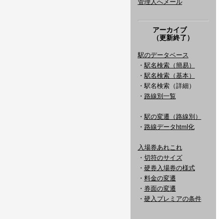
管理人へメール
アーカイブ
（更新終了）
駅のデータベース
・
駅名検索（簡易）
・
駅名検索（基本）
・駅名検索（詳細）
・
路線別一覧
・
駅の変遷（路線別）
・
路線データhtml化
入場券あれこれ
・
切符のサイズ
・
硬券入場券の様式
・
料金の変遷
・
券面の変遷
・
硬入プレミアの条件