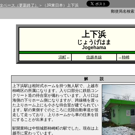
タベース（更新終了）
＞（JR東日本）上下浜
郵便局名検
上下浜
じょうげはま
Jogehama
潟町
←
信越本線
→
柿崎
解 説
上下浜駅は相対式ホームを持つ無人駅で、上越市
柿崎区の所属になります。入り口部分に鉄筋コン
クリート造の待合室が備わっています。入り口は
海側の下りホーム側になりますが、跨線橋を渡っ
た上りホーム上にも小さな待合室が建てられてい
ます。駅の東側すぐのところに北陸自動車道が並
走して走っており、上りホームから車の往来を目
にすることが出来ます。
駅開業時は中頸城郡柿崎町の駅でした。現在は上
越市に変わっています。