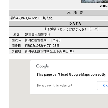
2006
入 場 券
昭和46(1971)年12月1日無人化。
D A T A
上下浜駅（じょうげはまえき）【シケ】
所属
JR東日本新潟支社
国鉄時
新潟鉄道管理局 【ニイ】
開業日
昭和27(1952)年 7月 25日
所在地
新潟県上越市柿崎区上下浜仲山583