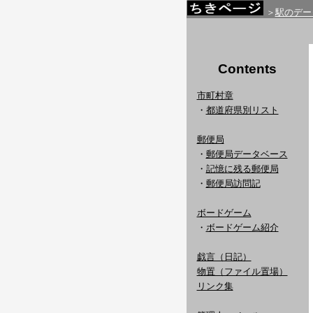
＞
駅のデー
Contents
市町村章
・
都道府県別リスト
郵便局
・
郵便局データベース
・
記憶に残る郵便局
・
郵便局訪問記
ボードゲーム
・
ボードゲーム紹介
戯言（日記）
物置（ファイル置場）
リンク集