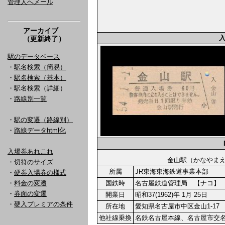
管理人へメール
アーカイブ
（更新終了）
駅のデータベース
・
駅名検索（簡易）
・
駅名検索（基本）
・駅名検索（詳細）
・
路線別一覧
・
駅の変遷（路線別）
・
路線データhtml化
入場券あれこれ
金山駅（かなや
・
切符のサイズ
所属
JR東海東海鉄道事業本部
・
硬券入場券の様式
・
料金の変遷
国鉄時
名古屋鉄道管理局 【ナコ】
・
券面の変遷
開業日
昭和37(1962)年 1月 25日
・
硬入プレミアの条件
所在地
愛知県名古屋市中区金山1-17
他社線乗換
名鉄名古屋本線、名古屋市交