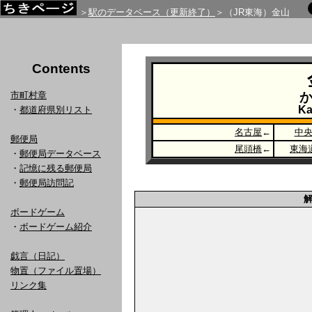
＞
駅のデータベース（更新終了）
＞（JR東海）金山
Contents
市町村章
Ka
・
都道府県別リスト
名古屋
←
中
郵便局
尾頭橋
←
東海
・
郵便局データベース
・
記憶に残る郵便局
・
郵便局訪問記
ボードゲーム
・
ボードゲーム紹介
戯言（日記）
物置（ファイル置場）
リンク集