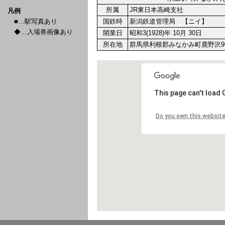
所属
JR東日本高崎支社
凡例
■…駅写真あり
国鉄時
新潟鉄道管理局 【ニイ】
◆…入場券画像あり
開業日
昭和3(1928)年 10月 30日
所在地
群馬県利根郡みなかみ町鹿野沢9