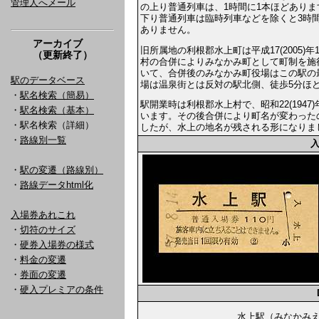
管理人へメール
の上り普通列車は、1時間に1本ほどありま
下り普通列車は臨時列車などを除くと3時間
ありません。
アーカイブ
旧所属地の利根郡水上町は平成17(2005)
（更新終了）
村の合併によりみなかみ町として町制を施
いて、合併後のみなかみ町役場はこの駅の
駅のデータベース
場は温泉街とは反対の駅北側、徒歩5分ほ
・
駅名検索（簡易）
駅開業時は利根郡水上村で、昭和22(1947
・
駅名検索（基本）
います。その後合併により町名が変わった
・駅名検索（詳細）
したが、水上の地名が残される形になりま
・
路線別一覧
・
駅の変遷（路線別）
・
路線データhtml化
入場券あれこれ
・
切符のサイズ
・
硬券入場券の様式
・
料金の変遷
・
券面の変遷
・
硬入プレミアの条件
水上駅（みなか