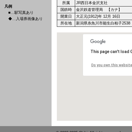
所属
JR西日本金沢支社
凡例
国鉄時
金沢鉄道管理局 【カナ】
■…駅写真あり
開業日
大正元(1912)年 12月 16日
◆…入場券画像あり
所在地
新潟県糸魚川市能生白柏子2538