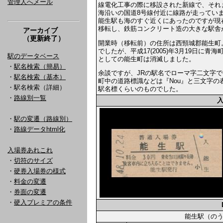
管理人へメール
線電化工事の際に移設された新線で、それ
海沿いの国道8号線付近に線路が走ってい
能生駅も海のすぐ近くにあったのですが現
移転し、鉄筋コンクリート造の大きな駅舎
アーカイブ
（更新終了）
開業時（移転前）の住所は西頸城郡能生町
でしたが、平成17(2005)年3月19日
駅のデータベース
としての能生町は消滅しました。
・
駅名検索（簡易）
余談ですが、JRの駅名でローマ字二文字
・
駅名検索（基本）
町中の道路標識などは『Nou』と三文字の
・駅名検索（詳細）
駅名標くらいのものでした。
・
路線別一覧
・
駅の変遷（路線別）
・
路線データhtml化
入場券あれこれ
・
切符のサイズ
・
硬券入場券の様式
・
料金の変遷
・
券面の変遷
・
硬入プレミアの条件
能生駅（の