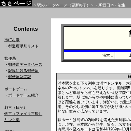
＞
駅のデータベース（更新終了）
＞（JR西日本）能生
Contents
市町村章
・
都道府県別リスト
浦本
←
郵便局
・
郵便局データベース
・
記憶に残る郵便局
・
郵便局訪問記
浦本駅を出た下り列車は浦本トンネル、木
ネルの2つのトンネルを通ります。距離間5.
ボードゲーム
ほとんど車窓から何も見えない状態で能生
・
ボードゲーム紹介
着します。駅は海からやや内陸に寄っていて
ほど距離を置いています。海沿いには能生
場、その少し北側に能生漁港があり海沿い
戯言（日記）
的な町並みが広がっています。
物置（ファイル置場）
駅ホームは島式の2面4線を備えた要所駅の
リンク集
つ。現在、浦本駅から能生、筒石、名立を
有間川へ至るルートは昭和44(1969)年10月