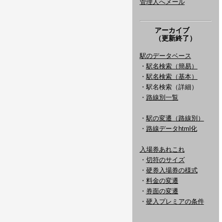
管理人へメール
アーカイブ
（更新終了）
駅のデータベース
・
駅名検索（簡易）
・
駅名検索（基本）
・駅名検索（詳細）
・
路線別一覧
・
駅の変遷（路線別）
・
路線データhtml化
入場券あれこれ
・
切符のサイズ
・
硬券入場券の様式
・
料金の変遷
・
券面の変遷
・
硬入プレミアの条件