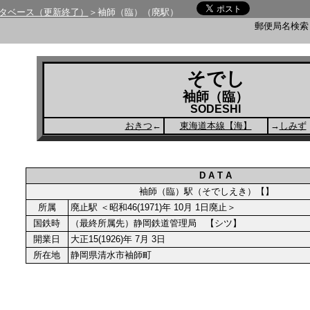
タベース（更新終了）
＞袖師（臨）（廃駅）
郵便局名検
そでし
袖師（臨）
SODESHI
おきつ
←
東海道本線【海】
→
しみず
D A T A
袖師（臨）駅（そでしえき）【】
所属
廃止駅 ＜昭和46(1971)年 10月 1日廃止＞
国鉄時
（最終所属先）静岡鉄道管理局 【シツ】
開業日
大正15(1926)年 7月 3日
所在地
静岡県清水市袖師町