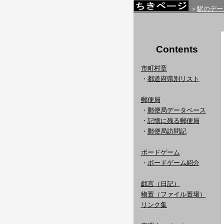
＞
駅のデー
Contents
市町村章
・
都道府県別リスト
郵便局
・
郵便局データベース
・
記憶に残る郵便局
・
郵便局訪問記
ボードゲーム
・
ボードゲーム紹介
戯言（日記）
物置（ファイル置場）
リンク集