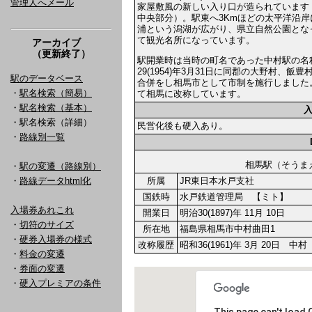
管理人へメール
家屋敷風の新しい入り口が造られています
中央部分）。駅東へ3Kmほどの太平洋沿岸
浦という潟湖が広がり、県立自然公園とな
て観光名所になっています。
アーカイブ
（更新終了）
駅開業時は当時の町名であった中村駅の名
29(1954)年3月31日に同郡の大野村
駅のデータベース
合併をし相馬市として市制を施行しました
・
駅名検索（簡易）
て相馬に改称しています。
・
駅名検索（基本）
・駅名検索（詳細）
民営化後も硬入あり。
・
路線別一覧
相馬駅（そう
・
駅の変遷（路線別）
・
路線データhtml化
所属
JR東日本水戸支社
国鉄時
水戸鉄道管理局 【ミト】
入場券あれこれ
開業日
明治30(1897)年 11月 10日
・
切符のサイズ
所在地
福島県相馬市中村曲田1
・
硬券入場券の様式
改称履歴
昭和36(1961)年 3月 20日 
・
料金の変遷
・
券面の変遷
・
硬入プレミアの条件