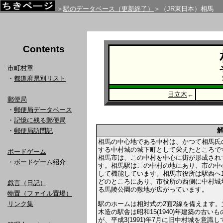
＞
駅のデータベース（更新終了）
＞（JR東日本）相馬
Contents
市町村章
・
都道府県別リスト
日立木
←
郵便局
・
郵便局データベース
・
記憶に残る郵便局
・
郵便局訪問記
相馬の中心地である中村は、かつて相馬氏
する中村城の城下町として栄えたところで
ボードゲーム
相馬市は、この中村を中心に街が形成され
・
ボードゲーム紹介
す。相馬駅はこの中村の地にあり、市の中
して機能しています。相馬市役所は駅西へ1
どのところにあり、市役所の西側に中村城
戯言（日記）
る馬陵公園の敷地が広がっています。
物置（ファイル置場）
駅のホームは相対式の2面2線を備えます。
リンク集
木造の駅舎は昭和15(1940)年建築の古い
が、平成3(1991)年7月に旧中村城を意識