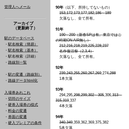
管理人へメール
90年
（以下、所持してないもの）
153,172,173,177,182,186～189
欠落なし、全て所有。
アーカイブ
（更新終了）
91年
190～200（新春SPは有。東京ではこ
駅のデータベース
の時期ON AIR無し）
・
駅名検索（簡易）
212,216,218,219,225,228,237
・
駅名検索（基本）
名作復活祭（2,3,4）
・駅名検索（詳細）
欠落なし、全て所有。
・
路線別一覧
92年
239,243,255,260,267,269
,274
,288
・
駅の変遷（路線別）
1本欠落
・
路線データhtml化
93年
入場券あれこれ
294,295,
298,299,302～305
,306,
313～
・
切符のサイズ
315,319
,337
・
硬券入場券の様式
4本欠落
・
料金の変遷
・
券面の変遷
94年
340,349
,359,362,369,375,382
・
硬入プレミアの条件
5本欠落