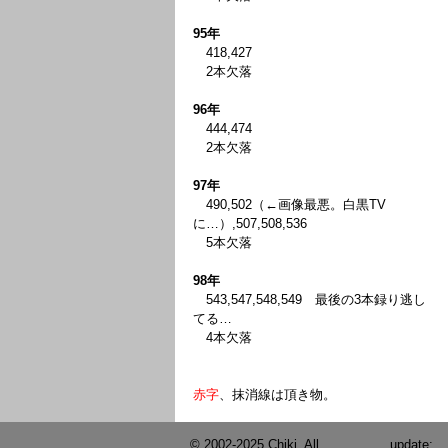
95年
418,427
2本欠落
96年
444,474
2本欠落
97年
490,502（←画像最悪。白黒TV
に…）,507,508,536
5本欠落
98年
543,547,548,549 最後の3本録り逃し
てる…
4本欠落
赤字
、抹消線は頂き物。
© 2002-2025 Chiki. All
update: