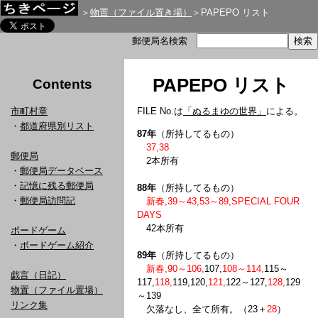
＞
物置（ファイル置き場）
＞PAPEPO リスト
郵便局名検索
PAPEPO リスト
Contents
市町村章
FILE No.は
「ぬるまゆの世界」
による。
・
都道府県別リスト
87年
（所持してるもの）
37,38
郵便局
2本所有
・
郵便局データベース
・
記憶に残る郵便局
88年
（所持してるもの）
・
郵便局訪問記
新春,39～43,53～89,SPECIAL FOUR
DAYS
42本所有
ボードゲーム
・
ボードゲーム紹介
89年
（所持してるもの）
新春,90～106,
107,
108～114,
115～
戯言（日記）
117,
118,
119,120,
121,
122～127,
128,
129
物置（ファイル置場）
～139
リンク集
欠落なし、全て所有。（23＋
28
）