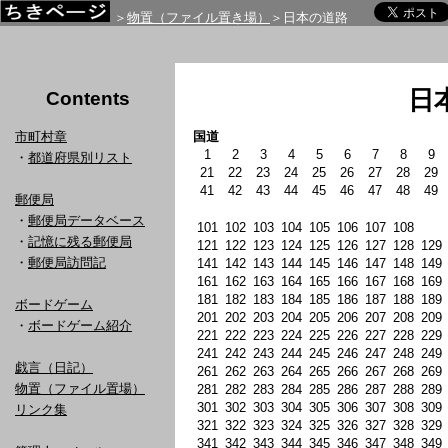
＞
物置（ファイル置き場）
＞日本の道路
日
Contents
市町村章
国道
1
2
3
4
5
6
7
8
9
・
都道府県別リスト
21
22
23
24
25
26
27
28
29
41
42
43
44
45
46
47
48
49
郵便局
・
郵便局データベース
101
102
103
104
105
106
107
108
・
記憶に残る郵便局
121
122
123
124
125
126
127
128
129
・
郵便局訪問記
141
142
143
144
145
146
147
148
149
161
162
163
164
165
166
167
168
169
181
182
183
184
185
186
187
188
189
ボードゲーム
201
202
203
204
205
206
207
208
209
・
ボードゲーム紹介
221
222
223
224
225
226
227
228
229
241
242
243
244
245
246
247
248
249
戯言（日記）
261
262
263
264
265
266
267
268
269
物置（ファイル置場）
281
282
283
284
285
286
287
288
289
301
302
303
304
305
306
307
308
309
リンク集
321
322
323
324
325
326
327
328
329
341
342
343
344
345
346
347
348
349