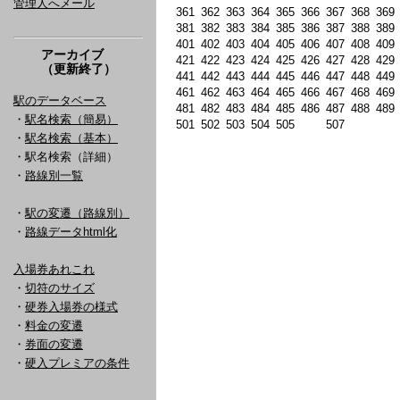
管理人へメール
361
362
363
364
365
366
367
368
369
381
382
383
384
385
386
387
388
389
401
402
403
404
405
406
407
408
409
アーカイブ
421
422
423
424
425
426
427
428
429
（更新終了）
441
442
443
444
445
446
447
448
449
461
462
463
464
465
466
467
468
469
駅のデータベース
481
482
483
484
485
486
487
488
489
・
駅名検索（簡易）
501
502
503
504
505
507
・
駅名検索（基本）
・駅名検索（詳細）
・
路線別一覧
・
駅の変遷（路線別）
・
路線データhtml化
入場券あれこれ
・
切符のサイズ
・
硬券入場券の様式
・
料金の変遷
・
券面の変遷
・
硬入プレミアの条件