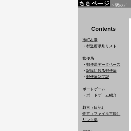
＞
駅のデー
Contents
市町村章
・
都道府県別リスト
郵便局
・
郵便局データベース
・
記憶に残る郵便局
・
郵便局訪問記
ボードゲーム
・
ボードゲーム紹介
戯言（日記）
物置（ファイル置場）
リンク集