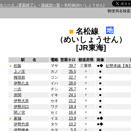
タベース（更新終了）
＞
路線別一覧
＞名松線(めいしょうせん)
郵便局名検
■
名松線
（めいしょうせん）
[JR東海]
駅 名
電略
営業キロ
都道府県
画像
●
松阪
マサ
39.7
三重県
■
◆
紀勢本線【海
上ノ庄
カノ
35.5
〃
■
権現前
コン
32.7
〃
■
伊勢八太
イハ
28.0
〃
■
一志
チシ
26.7
〃
■
井関
イキ
24.1
〃
■
伊勢大井
セオ
21.2
〃
■
伊勢川口
ワク
18.4
〃
■
関ノ宮
セミ
16.4
〃
■
●
家城
イエ
13.9
〃
■
◆
伊勢竹原
タケ
10.2
〃
■
◆
伊勢鎌倉
カマ
5.9
〃
■