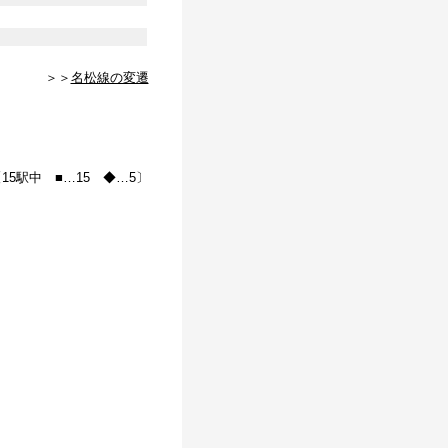
＞＞
名松線の変遷
15駅中 ■…15 ◆…5〕