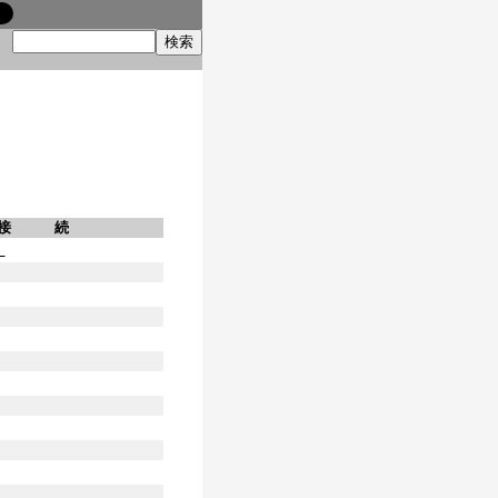
索
接 続
】