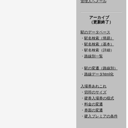
管理人へメール
アーカイブ
（更新終了）
駅のデータベース
・
駅名検索（簡易）
・
駅名検索（基本）
・駅名検索（詳細）
・
路線別一覧
・
駅の変遷（路線別）
・
路線データhtml化
入場券あれこれ
・
切符のサイズ
・
硬券入場券の様式
・
料金の変遷
・
券面の変遷
・
硬入プレミアの条件