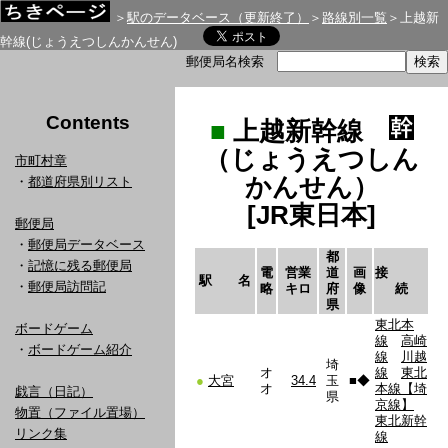
＞
駅のデータベース（更新終了）
＞
路線別一覧
＞上越新
幹線(じょうえつしんかんせん)
郵便局名検索
Contents
■
上越新幹線
（じょうえつしん
市町村章
かんせん）
・
都道府県別リスト
[JR東日本]
郵便局
・
郵便局データベース
都
・
記憶に残る郵便局
電
営業
道
画
接
駅 名
・
郵便局訪問記
略
キロ
府
像
続
県
東北本
ボードゲーム
線
高崎
・
ボードゲーム紹介
線
川越
埼
オ
線
東北
●
大宮
34.4
玉
■
◆
オ
本線【埼
戯言（日記）
県
京線】
物置（ファイル置場）
東北新幹
リンク集
線