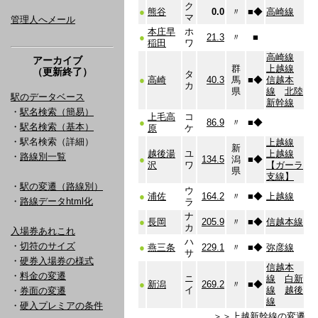
ク
●
熊谷
0.0
〃
■
◆
高崎線
マ
管理人へメール
本庄早
ホ
●
21.3
〃
■
稲田
ワ
高崎線
アーカイブ
群
上越線
（更新終了）
タ
●
高崎
40.3
馬
■
◆
信越本
カ
県
線
北陸
駅のデータベース
新幹線
・
駅名検索（簡易）
上毛高
コ
●
86.9
〃
■
◆
・
駅名検索（基本）
原
ケ
・駅名検索（詳細）
上越線
新
越後湯
ユ
上越線
・
路線別一覧
●
134.5
潟
■
◆
沢
ワ
【ガーラ
県
支線】
・
駅の変遷（路線別）
ウ
●
浦佐
164.2
〃
■
◆
上越線
・
路線データhtml化
ラ
ナ
●
長岡
205.9
〃
■
◆
信越本線
カ
入場券あれこれ
ハ
・
切符のサイズ
●
燕三条
229.1
〃
■
◆
弥彦線
サ
・
硬券入場券の様式
信越本
・
料金の変遷
ニ
線
白新
●
新潟
269.2
〃
■
◆
イ
線
越後
・
券面の変遷
線
・
硬入プレミアの条件
＞＞
上越新幹線の変遷