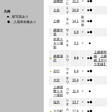
湯檜曽
31.5
〃
■
◆
ヒ
ト
土合
24.9
〃
■
◆
凡例
イ
■…駅写真あり
新
タ
土樽
14.1
潟
■
◆
◆…入場券画像あり
ル
県
越後中
サ
6.8
〃
■
◆
里
ト
岩原ス
ス
キー場
3.1
〃
■
キ
前
上越新幹
越後湯
ユ
線
上越
●
0.0
〃
■
◆
沢
ワ
線【ガー
ラ支線】
ウ
●
石打
6.4
〃
■
◆
チ
オ
大沢
10.4
〃
■
◆
ワ
上越国
コ
際スキ
11.4
〃
■
サ
ー場前
シ
塩沢
13.7
〃
■
◆
オ
ム
●
六日町
17.6
〃
■
◆