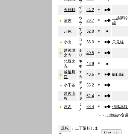
マ
イ
五日町
24.2
〃
■
◆
マ
ウ
上越新幹
●
浦佐
29.7
〃
■
◆
ラ
線
ヤ
八色
32.8
〃
■
イ
コ
●
小出
38.0
〃
■
◆
只見線
テ
越後堀
ホ
●
40.5
〃
■
◆
之内
リ
北堀之
キ
43.9
〃
■
内
ホ
越後川
エ
●
48.6
〃
■
◆
飯山線
口
カ
チ
●
小千谷
55.2
〃
■
◆
ヤ
越後滝
キ
62.4
〃
■
◆
谷
ヤ
ミ
●
宮内
68.4
〃
■
◆
信越本線
チ
＞＞
上越線の変遷
←上下逆転しま