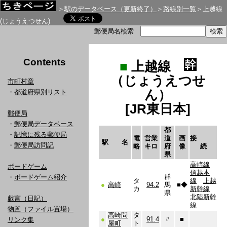
＞
駅のデータベース（更新終了）
＞
路線別一覧
＞上越線
(じょうえつせん)
郵便局名検索
Contents
■
上越線
（じょうえつせ
市町村章
ん）
・
都道府県別リスト
[JR東日本]
郵便局
・
郵便局データベース
都
・
記憶に残る郵便局
電
営業
道
画
接
駅 名
・
郵便局訪問記
略
キロ
府
像
続
県
高崎線
ボードゲーム
信越本
群
・
ボードゲーム紹介
タ
線
上越
●
高崎
94.2
馬
■
◆
カ
新幹線
県
北陸新幹
戯言（日記）
線
物置（ファイル置場）
高崎問
タ
●
91.4
〃
■
リンク集
屋町
ト