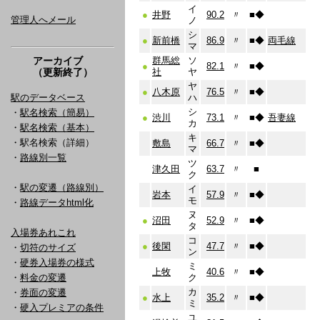
イ
●
井野
90.2
〃
■
◆
管理人へメール
ノ
シ
●
新前橋
86.9
〃
■
◆
両毛線
マ
アーカイブ
群馬総
ソ
●
82.1
〃
■
◆
（更新終了）
社
ヤ
ヤ
●
八木原
76.5
〃
■
◆
駅のデータベース
ハ
シ
・
駅名検索（簡易）
●
渋川
73.1
〃
■
◆
吾妻線
カ
・
駅名検索（基本）
キ
・駅名検索（詳細）
敷島
66.7
〃
■
◆
マ
・
路線別一覧
ツ
津久田
63.7
〃
■
ク
・
駅の変遷（路線別）
イ
岩本
57.9
〃
■
◆
モ
・
路線データhtml化
ヌ
●
沼田
52.9
〃
■
◆
タ
入場券あれこれ
コ
●
後閑
47.7
〃
■
◆
・
切符のサイズ
ン
・
硬券入場券の様式
ミ
上牧
40.6
〃
■
◆
・
料金の変遷
ク
カ
・
券面の変遷
●
水上
35.2
〃
■
◆
ミ
・
硬入プレミアの条件
ユ