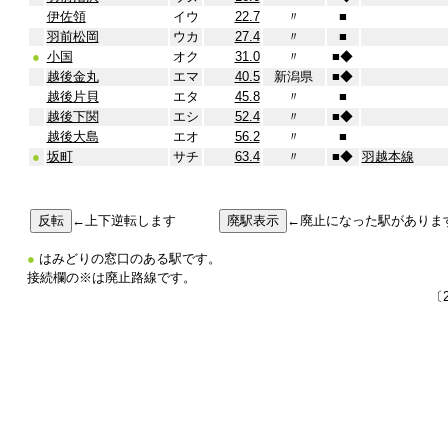
伊佐領
イウ
22.7
〃
■
羽前松岡
ウカ
27.4
〃
■
●
小国
オク
31.0
〃
■
◆
越後金丸
エマ
40.5
新潟県
■
◆
越後片貝
エタ
45.8
〃
■
越後下関
エシ
52.4
〃
■
◆
越後大島
エオ
56.2
〃
■
●
坂町
サチ
63.4
〃
■
◆
羽越本線
←上下逆転します
←廃止になった駅がありま
●
はみどりの窓口のある駅です。
接続欄の※は廃止路線です。
〔