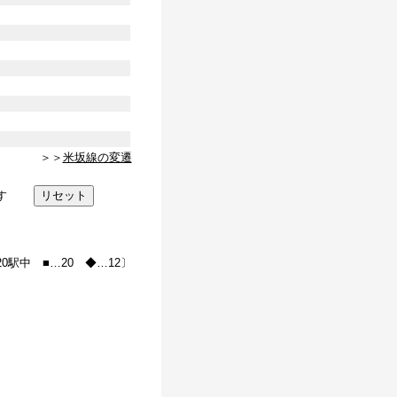
＞＞
米坂線の変遷
す
20駅中 ■…20 ◆…12〕