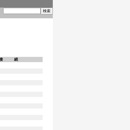
索
接 続