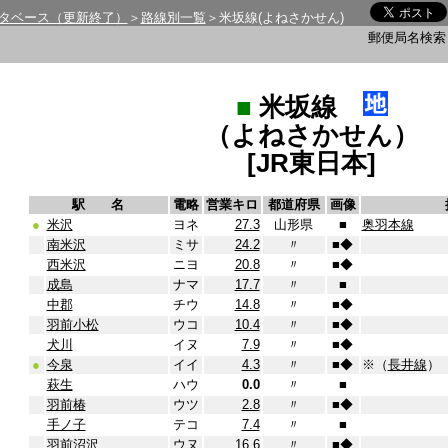
タベース（更新終了）
＞
路線別一覧
＞米坂線(よねさかせん)
郵便局名検
■
米坂線
（よねさかせん）
[JR東日本]
駅 名
電略
営業キロ
都道府県
画像
●
米沢
ヨネ
27.3
山形県
■
奥羽本線
南米沢
ミサ
24.2
〃
■
◆
西米沢
ニヨ
20.8
〃
■
◆
成島
ナマ
17.7
〃
■
中郡
チウ
14.8
〃
■
◆
羽前小松
ウコ
10.4
〃
■
◆
犬川
イヌ
7.9
〃
■
◆
●
今泉
イイ
4.3
〃
■
◆
※（
長井線
）
萩生
ハウ
0.0
〃
■
羽前椿
ウツ
2.8
〃
■
◆
手ノ子
テコ
7.4
〃
■
羽前沼沢
ウヌ
16.6
〃
■
◆