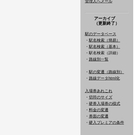
管理人へメール
アーカイブ
（更新終了）
駅のデータベース
・
駅名検索（簡易）
・
駅名検索（基本）
・駅名検索（詳細）
・
路線別一覧
・
駅の変遷（路線別）
・
路線データhtml化
入場券あれこれ
・
切符のサイズ
・
硬券入場券の様式
・
料金の変遷
・
券面の変遷
・
硬入プレミアの条件