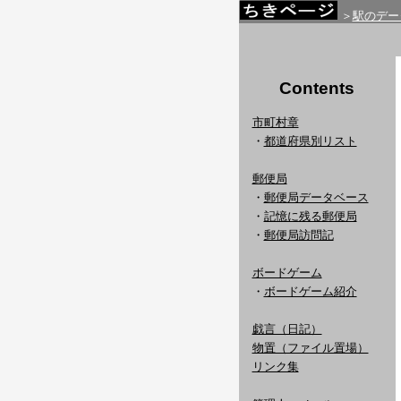
＞
駅のデー
Contents
市町村章
・
都道府県別リスト
郵便局
・
郵便局データベース
・
記憶に残る郵便局
・
郵便局訪問記
ボードゲーム
・
ボードゲーム紹介
戯言（日記）
物置（ファイル置場）
リンク集