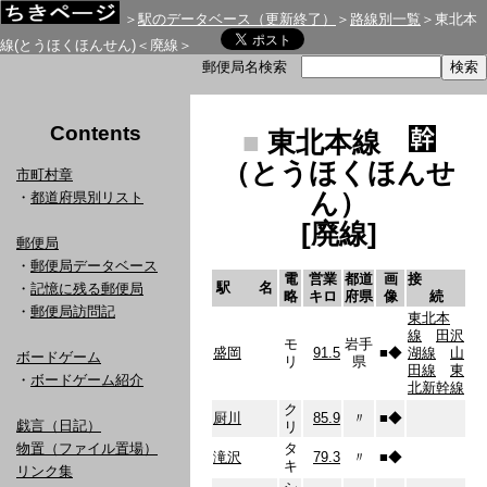
＞
駅のデータベース（更新終了）
＞
路線別一覧
＞東北本
線(とうほくほんせん)＜廃線＞
郵便局名検索
Contents
■
東北本線
（とうほくほんせ
市町村章
ん）
・
都道府県別リスト
[廃線]
郵便局
・
郵便局データベース
電
営業
都道
画
接
駅 名
・
記憶に残る郵便局
略
キロ
府県
像
続
・
郵便局訪問記
東北本
線
田沢
モ
岩手
盛岡
91.5
■
◆
湖線
山
ボードゲーム
リ
県
田線
東
・
ボードゲーム紹介
北新幹線
ク
厨川
85.9
〃
■
◆
戯言（日記）
リ
物置（ファイル置場）
タ
滝沢
79.3
〃
■
◆
キ
リンク集