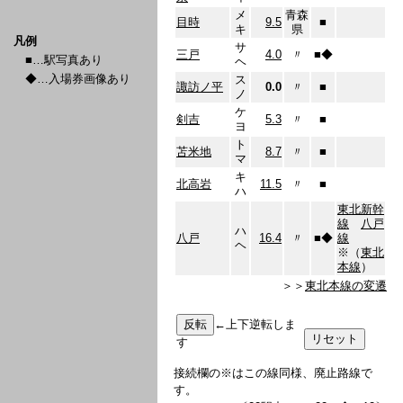
メ
青森
目時
9.5
■
キ
県
凡例
サ
三戸
4.0
〃
■
◆
■…駅写真あり
ヘ
◆…入場券画像あり
ス
諏訪ノ平
0.0
〃
■
ノ
ケ
剣吉
5.3
〃
■
ヨ
ト
苫米地
8.7
〃
■
マ
キ
北高岩
11.5
〃
■
ハ
東北新幹
線
八戸
ハ
八戸
16.4
〃
■
◆
線
ヘ
※（
東北
本線
）
＞＞
東北本線の変遷
←上下逆転しま
す
接続欄の※はこの線同様、廃止路線で
す。