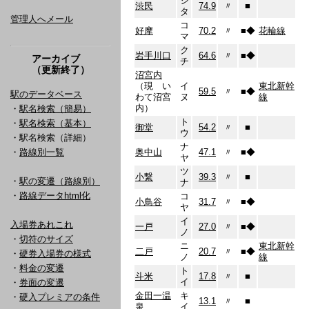
シ
渋民
74.9
〃
■
タ
管理人へメール
コ
好摩
70.2
〃
■
◆
花輪線
マ
ク
岩手川口
64.6
〃
■
◆
アーカイブ
チ
（更新終了）
沼宮内
（現 い
イ
東北新幹
59.5
〃
■
◆
駅のデータベース
わて沼宮
ヌ
線
内）
・
駅名検索（簡易）
ト
・
駅名検索（基本）
御堂
54.2
〃
■
ウ
・駅名検索（詳細）
ナ
・
路線別一覧
奥中山
47.1
〃
■
◆
ヤ
ツ
小繋
39.3
〃
■
・
駅の変遷（路線別）
ナ
・
路線データhtml化
コ
小鳥谷
31.7
〃
■
◆
ヤ
イ
入場券あれこれ
一戸
27.0
〃
■
◆
ノ
・
切符のサイズ
ニ
東北新幹
二戸
20.7
〃
■
◆
・
硬券入場券の様式
ノ
線
・
料金の変遷
ト
斗米
17.8
〃
■
イ
・
券面の変遷
金田一温
キ
・
硬入プレミアの条件
13.1
〃
■
泉
イ