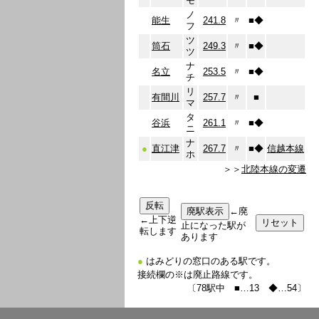
モ
ノ
能生
241.8
〃
■
◆
フ
ツ
筒石
249.3
〃
■
◆
ツ
ナ
名立
253.5
〃
■
◆
チ
リ
有間川
257.7
〃
■
マ
タ
谷浜
261.1
〃
■
◆
ニ
ナ
●
直江津
267.7
〃
■
◆
信越本線
ホ
＞＞
北陸本線の変遷
←廃
←上下逆
止になった駅が
転します
あります
●
はみどりの窓口のある駅です。
接続欄の※は廃止路線です。
〔78駅中 ■…13 ◆…54〕