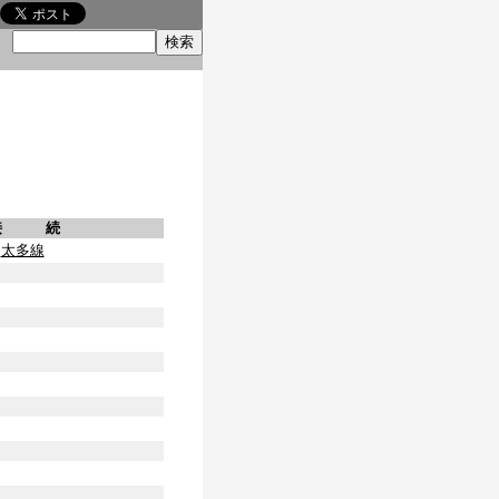
索
接 続
太多線