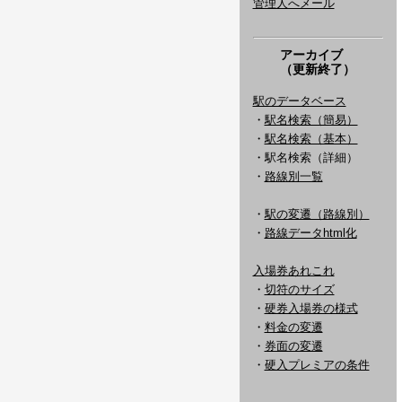
管理人へメール
アーカイブ
（更新終了）
駅のデータベース
・
駅名検索（簡易）
・
駅名検索（基本）
・駅名検索（詳細）
・
路線別一覧
・
駅の変遷（路線別）
・
路線データhtml化
入場券あれこれ
・
切符のサイズ
・
硬券入場券の様式
・
料金の変遷
・
券面の変遷
・
硬入プレミアの条件