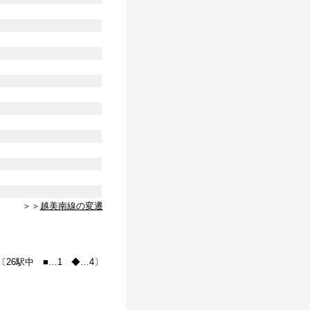
＞＞
越美南線の変遷
〔26駅中 ■…1 ◆…4〕