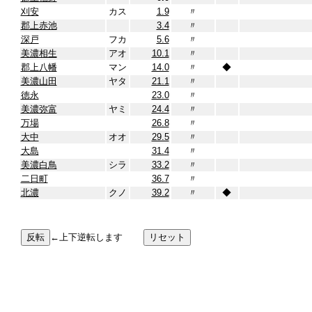
刈安
カス
1.9
〃
郡上赤池
3.4
〃
深戸
フカ
5.6
〃
美濃相生
アオ
10.1
〃
郡上八幡
マン
14.0
〃
◆
美濃山田
ヤタ
21.1
〃
徳永
23.0
〃
美濃弥富
ヤミ
24.4
〃
万場
26.8
〃
大中
オオ
29.5
〃
大島
31.4
〃
美濃白鳥
シラ
33.2
〃
二日町
36.7
〃
北濃
クノ
39.2
〃
◆
←上下逆転します