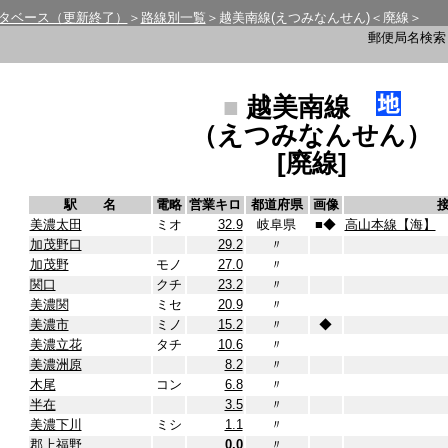
タベース（更新終了）
＞
路線別一覧
＞越美南線(えつみなんせん)＜廃線＞
郵便局名検
■
越美南線
（えつみなんせん）
[廃線]
駅 名
電略
営業キロ
都道府県
画像
美濃太田
ミオ
32.9
岐阜県
■
◆
高山本線【海】
加茂野口
29.2
〃
加茂野
モノ
27.0
〃
関口
クチ
23.2
〃
美濃関
ミセ
20.9
〃
美濃市
ミノ
15.2
〃
◆
美濃立花
タチ
10.6
〃
美濃洲原
8.2
〃
木尾
コン
6.8
〃
半在
3.5
〃
美濃下川
ミシ
1.1
〃
郡上福野
0.0
〃