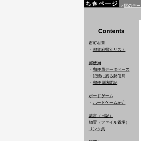
＞
駅のデー
Contents
市町村章
・
都道府県別リスト
郵便局
・
郵便局データベース
・
記憶に残る郵便局
・
郵便局訪問記
ボードゲーム
・
ボードゲーム紹介
戯言（日記）
物置（ファイル置場）
リンク集