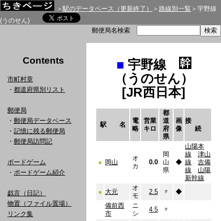
＞
駅のデータベース（更新終了）
＞
路線別一覧
＞宇野線
(うのせん)
郵便局名検索
Contents
■
宇野線
（うのせん）
市町村章
[JR西日本]
・
都道府県別リスト
郵便局
都
・
郵便局データベース
電
営業
道
画
接
駅 名
略
キロ
府
像
続
・
記憶に残る郵便局
県
・
郵便局訪問記
山陽本
岡
線
津山
オ
ボードゲーム
●
岡山
0.0
山
◆
線
吉備
カ
県
線
山陽
・
ボードゲーム紹介
新幹線
オ
●
大元
2.5
〃
◆
戯言（日記）
モ
物置（ファイル置場）
備前西
ニ
4.5
〃
市
シ
リンク集