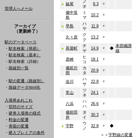
ノ
●
妹尾
8.3
〃
オ
管理人へメール
備中箕
ミ
10.2
〃
島
マ
ハ
アーカイブ
●
早島
11.9
〃
ヤ
（更新終了）
ク
久々原
13.2
〃
ク
駅のデータベース
チ
本四備讃
●
茶屋町
14.9
〃
◆
・
駅名検索（簡易）
ヤ
線
・
駅名検索（基本）
ヒ
彦崎
18.1
〃
・駅名検索（詳細）
コ
・
路線別一覧
備前片
カ
20.9
〃
岡
タ
ハ
・
駅の変遷（路線別）
迫川
22.8
〃
サ
・
路線データhtml化
ツ
常山
24.1
〃
ネ
入場券あれこれ
ハ
八浜
26.6
〃
ハ
・
切符のサイズ
備前田
タ
・
硬券入場券の様式
30.3
〃
井
イ
・
料金の変遷
ウ
●
宇野
32.8
〃
◆
・
券面の変遷
ノ
・
硬入プレミアの条件
＞＞
宇野線の変遷