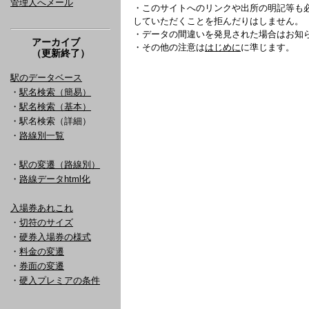
管理人へメール
・このサイトへのリンクや出所の明記等も
していただくことを拒んだりはしません。
・データの間違いを発見された場合はお知
アーカイブ
・その他の注意は
はじめに
に準じます。
（更新終了）
駅のデータベース
・
駅名検索（簡易）
・
駅名検索（基本）
・駅名検索（詳細）
・
路線別一覧
・
駅の変遷（路線別）
・
路線データhtml化
入場券あれこれ
・
切符のサイズ
・
硬券入場券の様式
・
料金の変遷
・
券面の変遷
・
硬入プレミアの条件