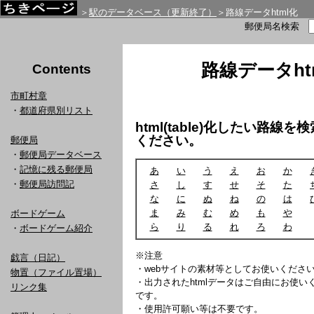
＞
駅のデータベース（更新終了）
＞路線データhtml化
郵便局名検索
路線データht
Contents
市町村章
・
都道府県別リスト
html(table)化したい路線
ください。
郵便局
・
郵便局データベース
・
記憶に残る郵便局
あ
い
う
え
お
か
・
郵便局訪問記
さ
し
す
せ
そ
た
な
に
ぬ
ね
の
は
ま
み
む
め
も
や
ボードゲーム
ら
り
る
れ
ろ
わ
・
ボードゲーム紹介
※注意
戯言（日記）
・webサイトの素材等としてお使いくださ
物置（ファイル置場）
・出力されたhtmlデータはご自由にお使
リンク集
です。
・使用許可願い等は不要です。