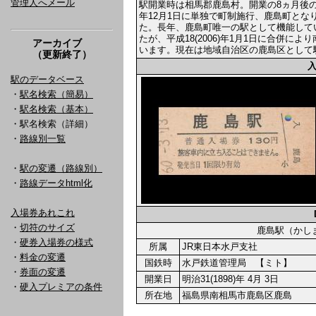
管理人へメール
駅開業時は相馬郡鹿島村。開業の8ヵ月後の
年12月1日に単独で町制施行、鹿島町とな
た。長年、鹿島町唯一の駅として機能して
たが、平成18(2006)年1月1日に合併
アーカイブ
います。現在は地域自治区の鹿島区として
（更新終了）
駅のデータベース
・
駅名検索（簡易）
・
駅名検索（基本）
・駅名検索（詳細）
・
路線別一覧
・
駅の変遷（路線別）
・
路線データhtml化
入場券あれこれ
・
切符のサイズ
鹿島駅（か
・
硬券入場券の様式
所属
JR東日本水戸支社
・
料金の変遷
国鉄時
水戸鉄道管理局 【ミト】
・
券面の変遷
開業日
明治31(1898)年 4月 3日
・
硬入プレミアの条件
所在地
福島県南相馬市鹿島区鹿島