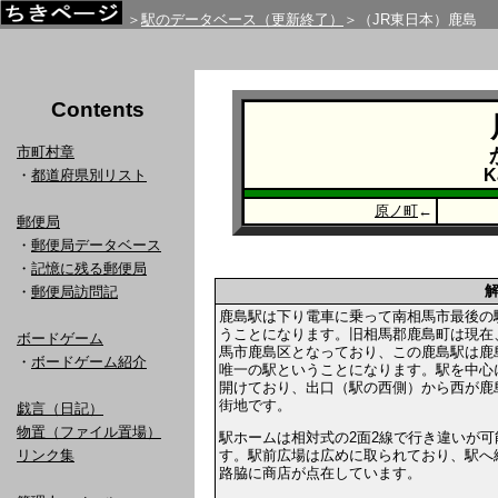
＞
駅のデータベース（更新終了）
＞（JR東日本）鹿島
Contents
市町村章
K
・
都道府県別リスト
原ノ町
←
郵便局
・
郵便局データベース
・
記憶に残る郵便局
・
郵便局訪問記
鹿島駅は下り電車に乗って南相馬市最後の
うことになります。旧相馬郡鹿島町は現在
ボードゲーム
馬市鹿島区となっており、この鹿島駅は鹿
・
ボードゲーム紹介
唯一の駅ということになります。駅を中心
開けており、出口（駅の西側）から西が鹿
街地です。
戯言（日記）
物置（ファイル置場）
駅ホームは相対式の2面2線で行き違いが可
す。駅前広場は広めに取られており、駅へ
リンク集
路脇に商店が点在しています。