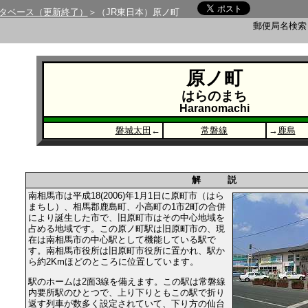
タベース（更新終了）
＞（JR東日本）原ノ町
郵便局名検
原ノ町
はらのまち
Haranomachi
磐城太田
←
常磐線
→
鹿島
解 説
南相馬市は平成18(2006)年1月1日に原町市（はら
まちし）、相馬郡鹿島町、小高町の1市2町の合併
により誕生した市で、旧原町市はその中心地域を
占める地域です。この原ノ町駅は旧原町市の、現
在は南相馬市の中心駅として機能している駅で
す。南相馬市役所は旧原町市役所に置かれ、駅か
ら約2Kmほどのところに位置しています。
駅のホームは2面3線を備えます。この駅は常磐線
内要所駅のひとつで、上り下りともこの駅で折り
返す列車が数多く設定されていて、下り方の仙台