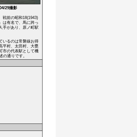
/04/29撮影
の昭和18(1943)
』は有名で、馬に跨っ
人手があり、原ノ町駅
ているのは常磐線お得
日に高平村、太田村、大甕
町市の代表駅として機
述の通りです。