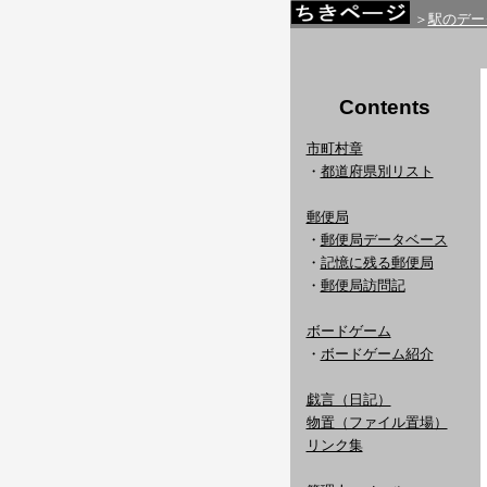
＞
駅のデー
Contents
市町村章
・
都道府県別リスト
郵便局
・
郵便局データベース
・
記憶に残る郵便局
・
郵便局訪問記
ボードゲーム
・
ボードゲーム紹介
戯言（日記）
物置（ファイル置場）
リンク集