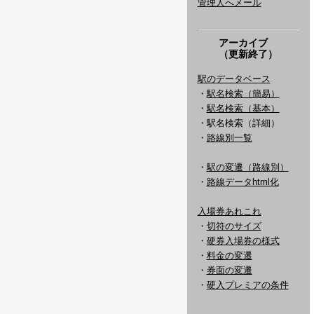
管理人へメール
アーカイブ
（更新終了）
駅のデータベース
・
駅名検索（簡易）
・
駅名検索（基本）
・駅名検索（詳細）
・
路線別一覧
・
駅の変遷（路線別）
・
路線データhtml化
入場券あれこれ
・
切符のサイズ
・
硬券入場券の様式
・
料金の変遷
・
券面の変遷
・
硬入プレミアの条件