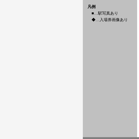
凡例
■…駅写真あり
◆…入場券画像あり