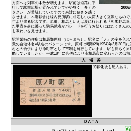
方面へは列車の本数が増えます。駅前は道路に平
行して駅前広場が置かれていてやや狭く、多くの
2006
タクシーが常駐していますので余計に狭さを感じ
させます。木造駅舎は線内要所駅に相応しい大変大きく立派なもので、戦前
年より残る駅舎です。原町、相馬といえば夏に行われる『相馬野馬追
た甲冑を身に纏った騎馬武者がパレードを行うお祭りにはたくさんの
も賑わいを見せます。
駅開業時の住所は相馬郡原町（はらまち）。駅名に『ノ』の字を入れ
意の自治体名≠駅名のパターンです。原町は昭和29(1954)年3月20
村との合併により原町市として市制を施行しています。駅も長らく原
能していましたが、平成18年に合併により南相馬市に変わったのは前
入 場 券
民駅化後も硬入あり。
D A T A