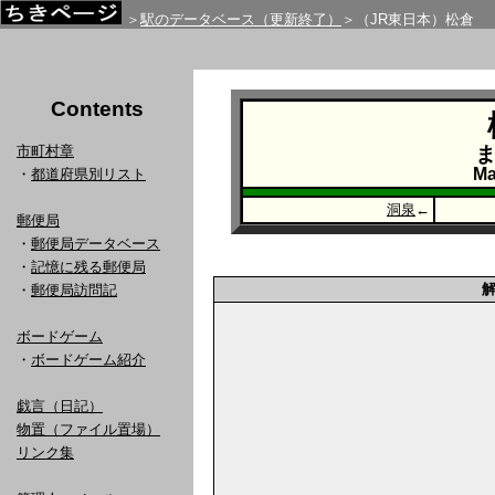
＞
駅のデータベース（更新終了）
＞（JR東日本）松倉
Contents
市町村章
Ma
・
都道府県別リスト
洞泉
←
郵便局
・
郵便局データベース
・
記憶に残る郵便局
・
郵便局訪問記
ボードゲーム
・
ボードゲーム紹介
戯言（日記）
物置（ファイル置場）
リンク集