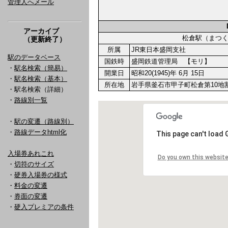
管理人へメール
アーカイブ
松倉駅（まつ
（更新終了）
所属
JR東日本盛岡支社
駅のデータベース
国鉄時
盛岡鉄道管理局 【モリ】
・
駅名検索（簡易）
開業日
昭和20(1945)年 6月 15日
・
駅名検索（基本）
所在地
岩手県釜石市甲子町松倉第10地割
・駅名検索（詳細）
・
路線別一覧
・
駅の変遷（路線別）
・
路線データhtml化
入場券あれこれ
・
切符のサイズ
・
硬券入場券の様式
・
料金の変遷
・
券面の変遷
・
硬入プレミアの条件